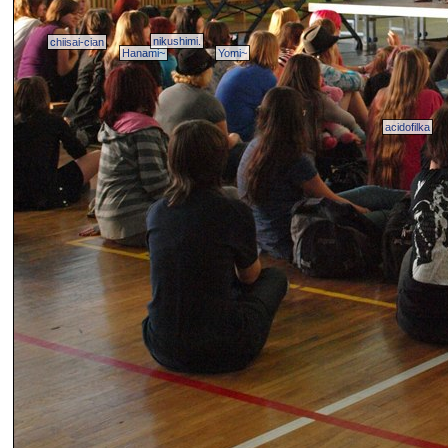
nikushimi.
chiisai-cian
Hanami~
Yomi~
acidofilka