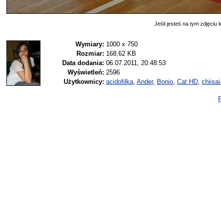
Jeśli jesteś na tym zdjęciu k
Wymiary:
1000 x 750
Rozmiar:
168,62 KB
Data dodania:
06.07.2011, 20:48:53
Wyświetleń:
2596
Użytkownicy:
acidofilka
,
Ander
,
Bonio
,
Cat HD
,
chiisai
P