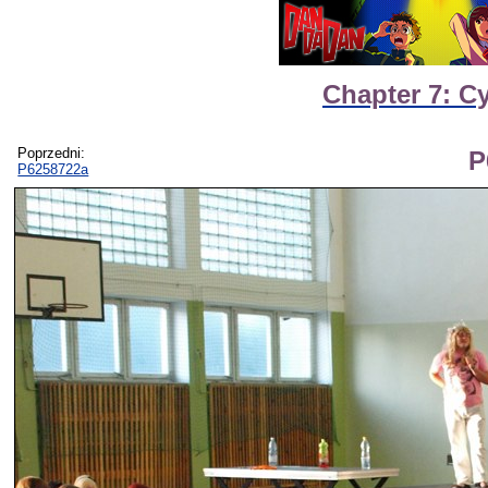
Chapter 7: C
Poprzedni:
P
P6258722a