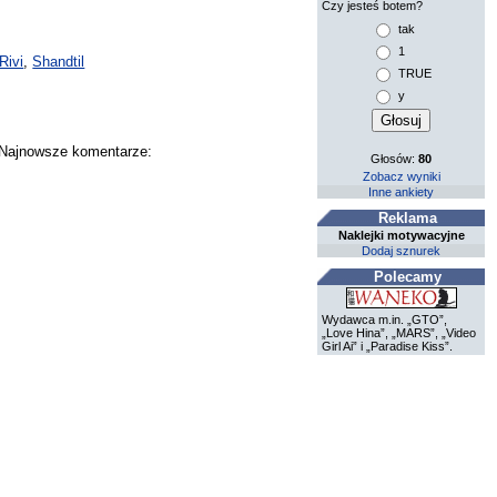
Czy jesteś botem?
tak
1
Rivi
,
Shandtil
TRUE
y
. Najnowsze komentarze:
Głosów:
80
Zobacz wyniki
Inne ankiety
Reklama
Naklejki motywacyjne
Dodaj sznurek
Polecamy
Wydawca m.in. „GTO”,
„Love Hina”, „MARS”, „Video
Girl Ai” i „Paradise Kiss”.