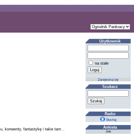
Użytkownik
na stałe
Zarejestruj się
Szukacz
Radio
Słuchaj
Ankieta
, konwenty, fantastykę i takie tam...
Joe