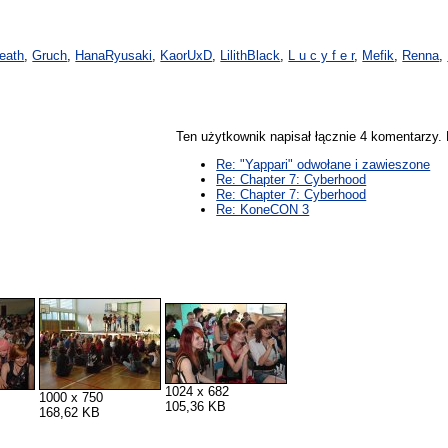
eath
,
Gruch
,
HanaRyusaki
,
KaorUxD
,
LilithBlack
,
L u c y f e r
,
Mefik
,
Renna
,
Ten użytkownik napisał łącznie 4 komentarzy
Re: "Yappari" odwołane i zawieszone
Re: Chapter 7: Cyberhood
Re: Chapter 7: Cyberhood
Re: KoneCON 3
1024 x 682
1000 x 750
105,36 KB
168,62 KB