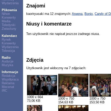
Wydarzenia
Znajomi
Plikownia
Nihon
kaoriryusaki ma 12 znajomych:
Arwena
,
Bonio
,
Candy of D
Konwenty
Media
Niusy i komentarze
Teledyski
Zwiastuny
Ten użytkownik nie napisał jeszcze żadnego niusa.
Kalendarz
Rynek
Konwenty
Wydarzenia
Telewizja
Radio
Zdjęcia
Audycje
Muzyka
Użytkownik jest widoczny na 7 zdjęciach:
Informacje
Redakcja
Współpraca
Reklama
Mecenat
IRC
1000 x 664
1000 x 750
1000 x 750
73,06 KB
154,63 KB
153,50 KB