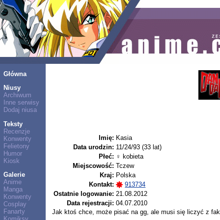
Główna
Niusy
Archiwum
Inne serwisy
Dodaj niusa
Teksty
Recenzje
Imię:
Kasia
Konwenty
Felietony
Data urodzin:
11/24/93 (33 lat)
Humor
Płeć:
♀ kobieta
Kiosk
Miejscowość:
Tczew
Galerie
Kraj:
Polska
Anime
Kontakt:
913734
Manga
Ostatnie logowanie:
21.08.2012
Konwenty
Data rejestracji:
04.07.2010
Cosplay
Fanarty
Jak ktoś chce, może pisać na gg, ale musi się liczyć z fa
Komiksy