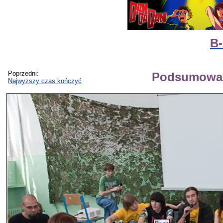
B-
Poprzedni:
Podsumowan
Najwyższy czas kończyć