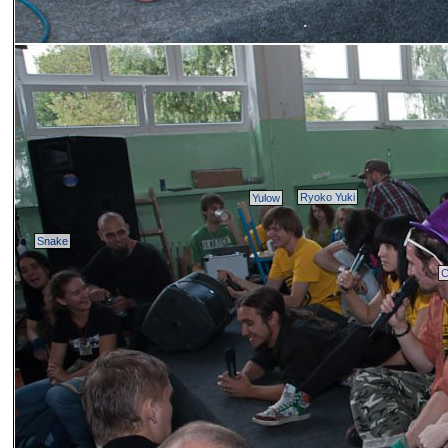
Ryoko Yuki
Yulow
Snake
C