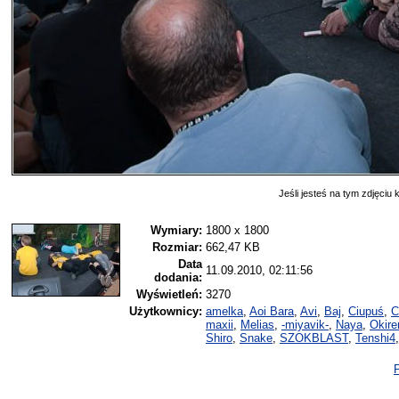
Jeśli jesteś na tym zdjęciu k
Wymiary:
1800 x 1800
Rozmiar:
662,47 KB
Data
11.09.2010, 02:11:56
dodania:
Wyświetleń:
3270
Użytkownicy:
amelka
,
Aoi Bara
,
Avi
,
Baj
,
Ciupuś
,
C
maxii
,
Melias
,
-miyavik-
,
Naya
,
Okire
Shiro
,
Snake
,
SZOKBLAST
,
Tenshi4
P