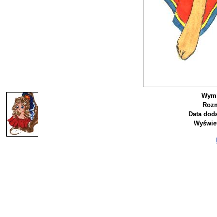
Wymi
Rozm
Data doda
Wyświet