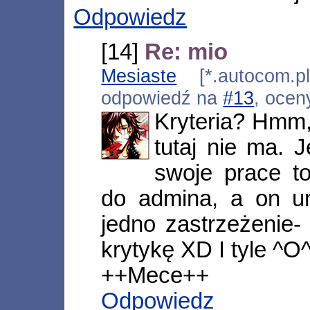
Odpowiedz
[14]
Re: mio
Mesiaste
[*.autocom.pl
odpowiedź na
#13
, ocen
Kryteria? Hmm,
tutaj nie ma. 
swoje prace t
do admina, a on 
jedno zastrzeżenie-
krytykę XD I tyle ^O
++Mece++
Odpowiedz