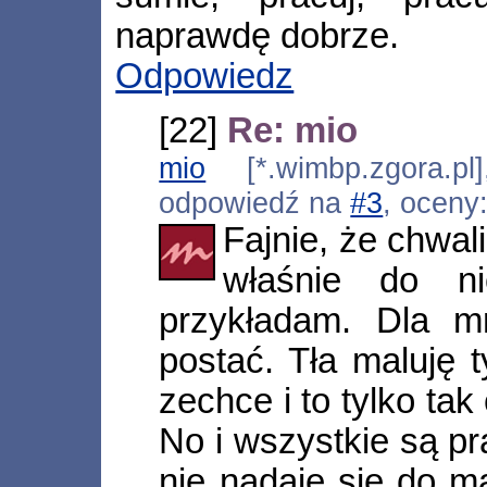
naprawdę dobrze.
Odpowiedz
[22]
Re: mio
mio
[*.wimbp.zgora.pl
odpowiedź na
#3
, oceny
Fajnie, że chwali
właśnie do n
przykładam. Dla mn
postać. Tła maluję t
zechce i to tylko tak
No i wszystkie są p
nie nadaje się do m