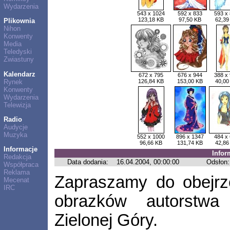
Wydarzenia
543 x 1024
592 x 833
593 x
123,18 KB
97,50 KB
62,39
Plikownia
Nihon
Konwenty
Media
Teledyski
Zwiastuny
Kalendarz
672 x 795
676 x 944
388 x
Rynek
126,84 KB
153,00 KB
40,00
Konwenty
Wydarzenia
Telewizja
Radio
Audycje
Muzyka
552 x 1000
896 x 1347
484 x
96,66 KB
131,74 KB
42,86
Informacje
Infor
Redakcja
Data dodania:
16.04.2004, 00:00:00
Odsłon:
Współpraca
Reklama
Zapraszamy do obejrzen
Mecenat
IRC
obrazków autorstwa
Zielonej Góry.