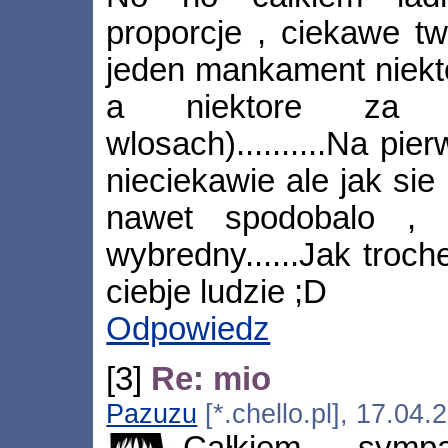
proporcje , ciekawe twa
jeden mankament niekt
a niektore za 
wlosach)..........Na pi
nieciekawie ale jak sie
nawet spodobalo , 
wybredny......Jak troc
ciebje ludzie ;D
Odpowiedz
[3]
Re: mio
Pazuzu
[*.chello.pl], 17.04
Całkiem symp