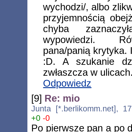
wychodzi/, albo zlikw
przyjemnością obejż
chyba zaznaczy
wypowiedzi. Ró
pana/panią krytyka. 
:D. A szukanie d
zwłaszcza w ulicach
Odpowiedz
[9]
Re: mio
Junta [*.berlikomm.net], 1
+0
-0
Po pierwsze pan a po dr