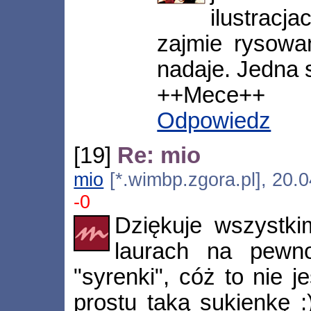
ilustracj
zajmie rysowa
nadaje. Jedna s
++Mece++
Odpowiedz
[19]
Re: mio
mio
[*.wimbp.zgora.pl], 20.
-0
Dziękuje wszystki
laurach na pewn
"syrenki", cóż to nie 
prostu taką sukienkę 