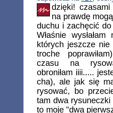
dzięki! czasami
na prawdę mogą 
duchu i zachęcić do
Właśnie wysłałam n
których jeszcze nie
troche poprawiła
czasu na rysowa
obroniłam iiii..... j
cha), ale jak się m
rysować, bo przec
tam dwa rysuneczki
to moje "dwa pierws