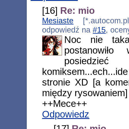
[16]
Re: mio
Mesiaste
[*.autocom.pl
odpowiedź na
#15
, ocen
Noc nie taka
postanowił
posiedz
komiksem...ech...id
stronie XD [a kome
między rysowaniem]
++Mece++
Odpowiedz
[17]
Re: mio