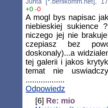
Junta [*.berlikomm.net], 1
+0
-0
A mogl bys napisac ja
niebieskiej sukience 
niczego jej nie brakuj
czepiasz bez powo
doskonaly)...a widzial
tej galerii i jakos kryty
temat nie uswiadczyl
..................
Odpowiedz
[6]
Re: mio