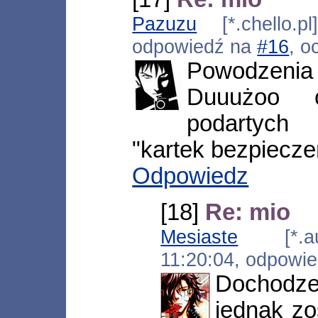
Pazuzu
[*.chello.pl
odpowiedź na
#16
, o
Powodzenia
Duuużoo c
podartych 
"kartek bezpiecze
Odpowiedz
[18]
Re: mio
Mesiaste
[*.aut
11:20:04, odpowi
Dochodze
jednak z