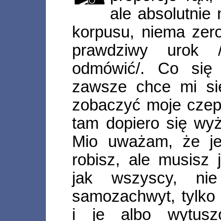
ale absolutnie
korpusu, niema zero
prawdziwy urok /
odmówić/. Co się 
zawsze chce mi si
zobaczyć moje czepi
tam dopiero się wy
Mio uważam, że j
robisz, ale musisz
jak wszyscy, ni
samozachwyt, tylko
i je albo wytusz