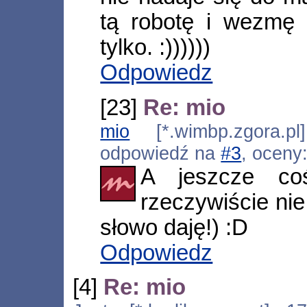
tą robotę i wezmę s
tylko. :))))))
Odpowiedz
[23]
Re: mio
mio
[*.wimbp.zgora.pl
odpowiedź na
#3
, oceny
A jeszcze co
rzeczywiście nie
słowo daję!) :D
Odpowiedz
[4]
Re: mio