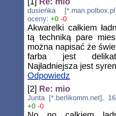
[1]
Re: mio
dusieńka [*.man.polbox.p
oceny:
+0
-0
Akwarelki całkiem ład
tą techniką pare mies
można napisać że świe
farba jest delikat
Najładniejsza jest syre
Odpowiedz
[2]
Re: mio
Junta [*.berlikomm.net], 1
+0
-0
No no calkiem ladn