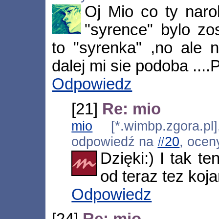
Oj Mio co ty narobi
"syrence" bylo zo
to "syrenka" ,no ale n
dalej mi sie podoba ...
Odpowiedz
[21]
Re: mio
mio
[*.wimbp.zgora.pl
odpowiedź na
#20
, ocen
Dzięki:) I tak t
od teraz tez koja
Odpowiedz
[24]
Re: mio