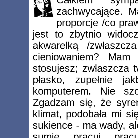
zachwycające. M
proporcje /co pra
jest to zbytnio widoc
akwarelką /zwłaszcz
cieniowaniem? Mam 
stosujesz; zwłaszcza tw
płasko, zupełnie ja
komputerem. Nie szc
Zgadzam się, że syren
klimat, podobała mi się
sukience - ma wady, al
sumie, pracuj, prac