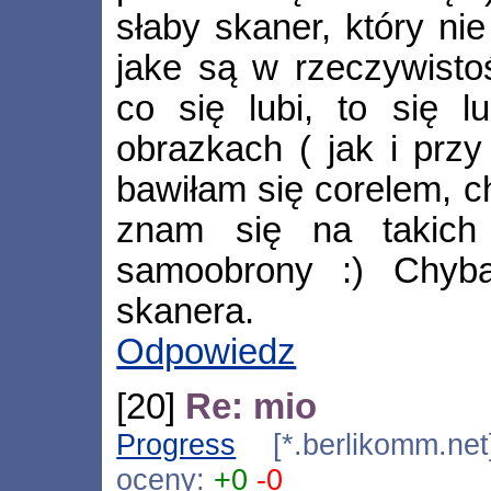
słaby skaner, który nie
jake są w rzeczywistoś
co się lubi, to się lub
obrazkach ( jak i przy 
bawiłam się corelem, ch
znam się na takich 
samoobrony :) Chyb
skanera.
Odpowiedz
[20]
Re: mio
Progress
[*.berlikomm.net
oceny:
+0
-0