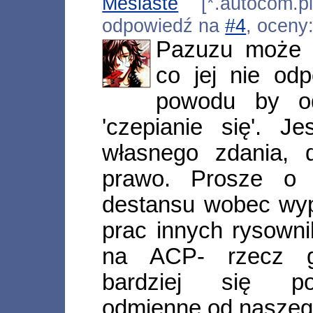
Mesiaste
[*.autocom.pl
odpowiedź na
#4
, oceny
Pazuzu może n
co jej nie od
powodu by o
'czepianie się'. J
własnego zdania,
prawo. Prosze o 
destansu wobec wyp
prac innych rysowni
na ACP- rzecz g
bardziej się po
odmienne od naszego