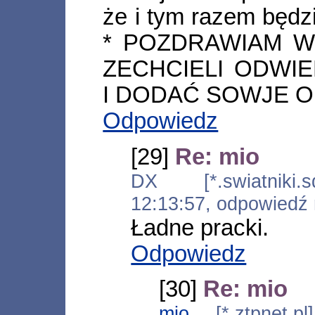
że i tym razem będzi
* POZDRAWIAM W
ZECHCIELI ODWIE
I DODAĆ SOWJE OP
Odpowiedz
[29]
Re: mio
DX [*.swiatniki.sd
12:13:57, odpowiedź
Ładne pracki.
Odpowiedz
[30]
Re: mio
mio
[*.ztpnet.pl