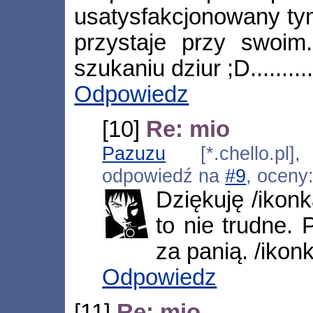
usatysfakcjonowany tym
przystaje przy swoim.
szukaniu dziur ;D.......
Odpowiedz
[10]
Re: mio
Pazuzu
[*.chello.pl]
odpowiedź na
#9
, oceny
Dziękuję /ikonk
to nie trudne.
za panią. /ikon
Odpowiedz
[11]
Re: mio