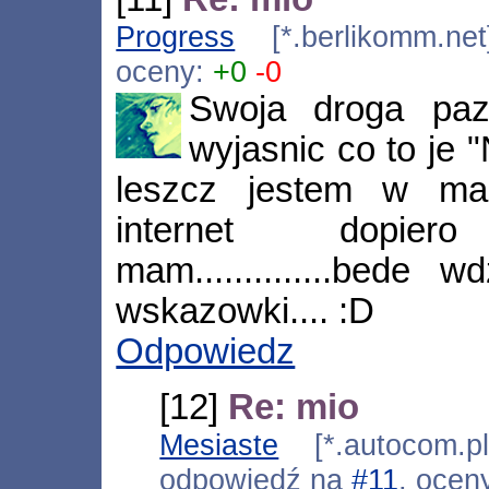
Progress
[*.berlikomm.net
oceny:
+0
-0
Swoja droga pa
wyjasnic co to je 
leszcz jestem w ma
internet dopie
mam..............bede 
wskazowki.... :D
Odpowiedz
[12]
Re: mio
Mesiaste
[*.autocom.pl
odpowiedź na
#11
, ocen