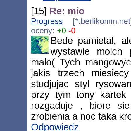
[15]
Re: mio
Progress
[*.berlikomm.net
oceny:
+0
-0
Bede pamietal, al
wystawie moich
malo( Tych mangowych
jakis trzech miesiec
studjujac styl rysowa
przy tym tony kartek 
rozgaduje , biore sie
zrobienia a noc taka krotk
Odpowiedz