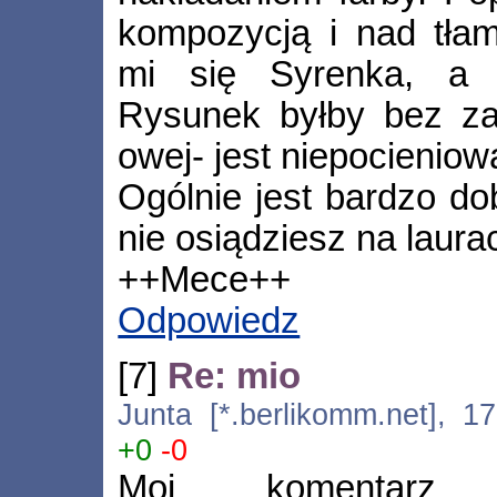
kompozycją i nad tłam
mi się Syrenka, a k
Rysunek byłby bez za
owej- jest niepocieniow
Ogólnie jest bardzo do
nie osiądziesz na laur
++Mece++
Odpowiedz
[7]
Re: mio
Junta [*.berlikomm.net], 1
+0
-0
Moj komentarz z