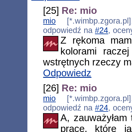
[25]
Re: mio
mio
[*.wimbp.zgora.pl
odpowiedź na
#24
, ocen
Z rękoma mam p
kolorami raczej
wstrętnych rzeczy m
Odpowiedz
[26]
Re: mio
mio
[*.wimbp.zgora.pl
odpowiedź na
#24
, ocen
A, zauważyłam t
prace, które 