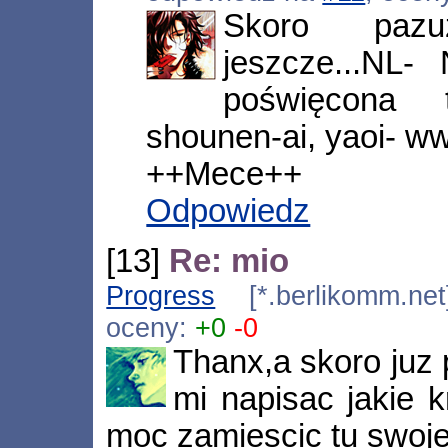
Skoro pazu
jeszcze...NL-
poświęcona 
shounen-ai, yaoi- ww
++Mece++
Odpowiedz
[13]
Re: mio
Progress
[*.berlikomm.net
oceny:
+0
-0
Thanx,a skoro juz
mi napisac jakie k
moc zamiescic tu swoje