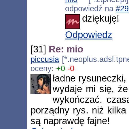
odpowiedź na
#29
dziękuję!
Odpowiedz
[31]
Re: mio
piccusia
[*.neoplus.adsl.tpne
oceny:
+0
-0
ładne rysuneczki, 
wydaje mi się, że
wykończać. czasa
porządny rys. niż kilk
są naprawdę fajne!