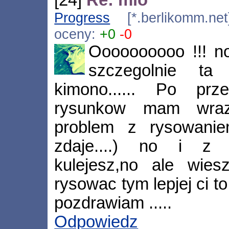
Progress
[*.berlikomm.net
oceny:
+0
-0
Oooooooooo !!! no
szczegolnie ta
kimono...... Po prze
rysunkow mam wraz
problem z rysowani
zdaje....) no i z 
kulejesz,no ale wies
rysowac tym lepjej ci to
pozdrawiam .....
Odpowiedz