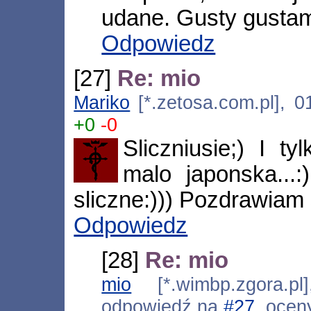
udane. Gusty gustami
Odpowiedz
[27]
Re: mio
Mariko
[*.zetosa.com.pl], 0
+0
-0
Sliczniusie;) I t
malo japonska...
sliczne:))) Pozdrawiam
Odpowiedz
[28]
Re: mio
mio
[*.wimbp.zgora.pl
odpowiedź na
#27
, ocen