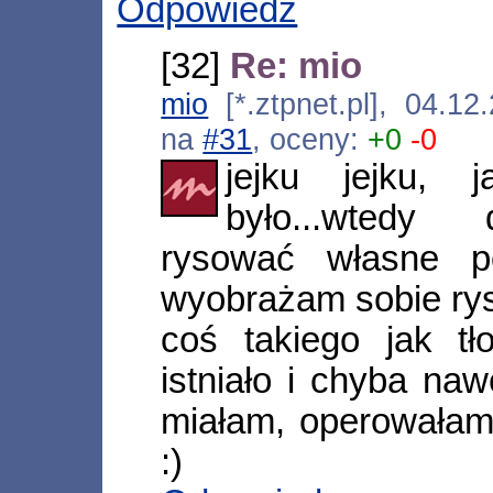
Odpowiedz
[32]
Re: mio
mio
[*.ztpnet.pl], 04.1
na
#31
, oceny:
+0
-0
jejku jejku,
było...wtedy
rysować własne po
wyobrażam sobie ry
coś takiego jak t
istniało i chyba naw
miałam, operowałam
:)