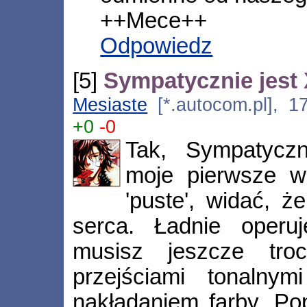
++Mece++
Odpowiedz
[5]
Sympatycznie jest
Mesiaste
[*.autocom.pl], 1
+0
-0
Tak, Sympatycz
moje pierwsze w
'puste', widać, 
serca. Ładnie operu
musisz jeszcze tro
przejściami tonalny
nakładaniem farby. Po