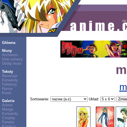
Główna
Niusy
Archiwum
Inne serwisy
Dodaj niusa
m
Teksty
Recenzje
Konwenty
m
Felietony
Humor
Kiosk
Sortowanie:
Układ:
Galerie
Anime
Manga
Konwenty
Cosplay
Fanarty
Komiksy