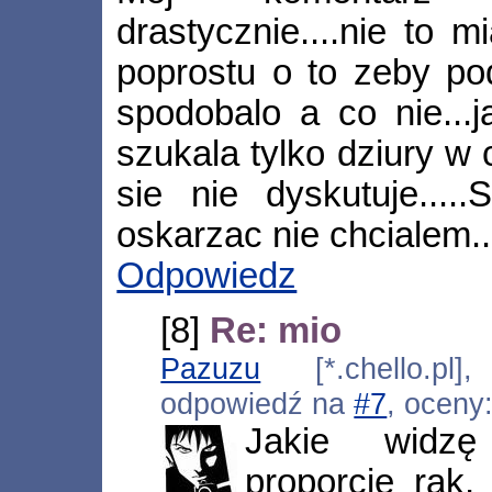
drastycznie....nie to m
poprostu o to zeby pod
spodobalo a co nie...
szukala tylko dziury w 
sie nie dyskutuje....
oskarzac nie chcialem...
Odpowiedz
[8]
Re: mio
Pazuzu
[*.chello.pl]
odpowiedź na
#7
, oceny
Jakie widz
proporcje rąk,