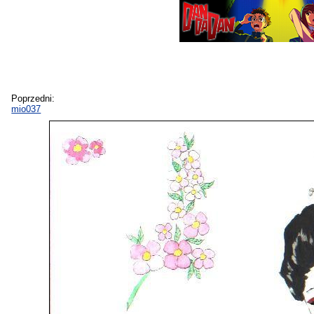
Poprzedni:
mio037