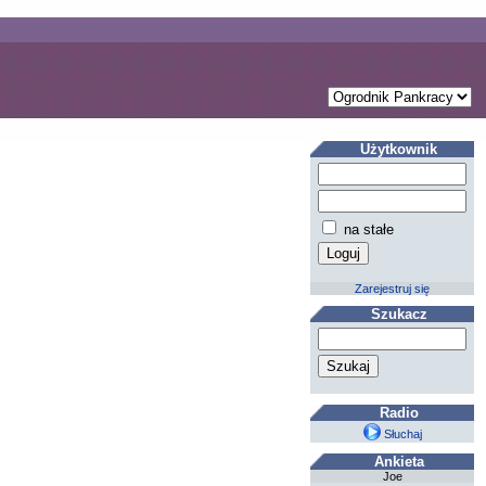
Użytkownik
na stałe
Zarejestruj się
Szukacz
Radio
Słuchaj
Ankieta
Joe