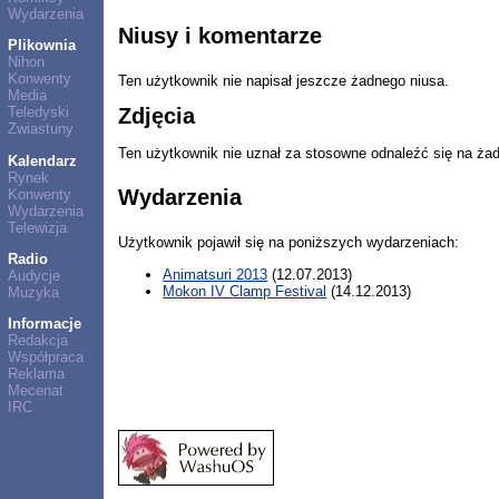
Wydarzenia
Niusy i komentarze
Plikownia
Nihon
Konwenty
Ten użytkownik nie napisał jeszcze żadnego niusa.
Media
Teledyski
Zdjęcia
Zwiastuny
Ten użytkownik nie uznał za stosowne odnaleźć się na ża
Kalendarz
Rynek
Wydarzenia
Konwenty
Wydarzenia
Telewizja
Użytkownik pojawił się na poniższych wydarzeniach:
Radio
Animatsuri 2013
(12.07.2013)
Audycje
Mokon IV Clamp Festival
(14.12.2013)
Muzyka
Informacje
Redakcja
Współpraca
Reklama
Mecenat
IRC