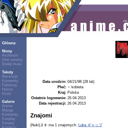
Główna
Niusy
Archiwum
Inne serwisy
Dodaj niusa
Teksty
Recenzje
Konwenty
Data urodzin:
04/21/98 (28 lat)
Felietony
Płeć:
♀ kobieta
Humor
Kraj:
Polska
Kiosk
Ostatnie logowanie:
26.04.2013
Galerie
Data rejestracji:
26.04.2013
Anime
Manga
Konwenty
Znajomi
Cosplay
Fanarty
(Nuki)ヌキ ma 1 znajomych:
Luka ギャップ
Komiksy