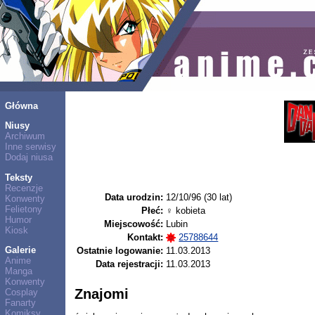
Główna
Niusy
Archiwum
Inne serwisy
Dodaj niusa
Teksty
Recenzje
Data urodzin:
12/10/96 (30 lat)
Konwenty
Felietony
Płeć:
♀ kobieta
Humor
Miejscowość:
Lubin
Kiosk
Kontakt:
25788644
Galerie
Ostatnie logowanie:
11.03.2013
Anime
Data rejestracji:
11.03.2013
Manga
Konwenty
Znajomi
Cosplay
Fanarty
Komiksy