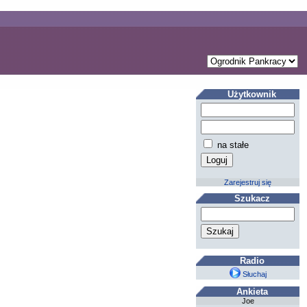
Użytkownik
na stałe
Zarejestruj się
Szukacz
Radio
Słuchaj
Ankieta
Joe