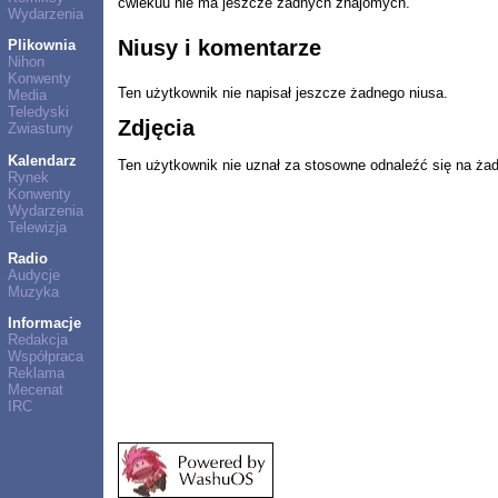
ćwiekuu nie ma jeszcze żadnych znajomych.
Wydarzenia
Niusy i komentarze
Plikownia
Nihon
Konwenty
Ten użytkownik nie napisał jeszcze żadnego niusa.
Media
Teledyski
Zdjęcia
Zwiastuny
Kalendarz
Ten użytkownik nie uznał za stosowne odnaleźć się na ża
Rynek
Konwenty
Wydarzenia
Telewizja
Radio
Audycje
Muzyka
Informacje
Redakcja
Współpraca
Reklama
Mecenat
IRC