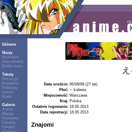
Główna
Niusy
Archiwum
Inne serwisy
Dodaj niusa
え
Teksty
Recenzje
Konwenty
Data urodzin:
05/09/99 (27 lat)
Felietony
Płeć:
♀ kobieta
Humor
Miejscowość:
Warszawa
Kiosk
Kraj:
Polska
Galerie
Ostatnie logowanie:
18.05.2013
Anime
Data rejestracji:
18.05.2013
Manga
Konwenty
Cosplay
Znajomi
Fanarty
Komiksy