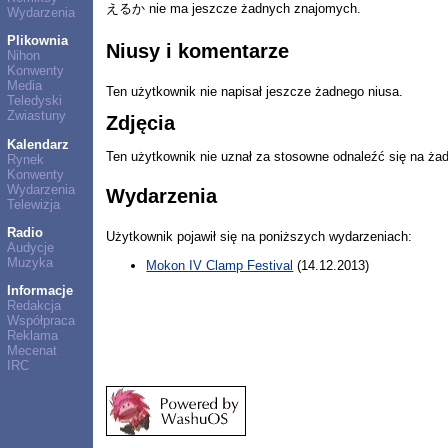
えるか nie ma jeszcze żadnych znajomych.
Wydarzenia
Plikownia
Niusy i komentarze
Nihon
Konwenty
Media
Ten użytkownik nie napisał jeszcze żadnego niusa.
Teledyski
Zwiastuny
Zdjęcia
Kalendarz
Ten użytkownik nie uznał za stosowne odnaleźć się na ża
Rynek
Konwenty
Wydarzenia
Wydarzenia
Telewizja
Radio
Użytkownik pojawił się na poniższych wydarzeniach:
Audycje
Muzyka
Mokon IV Clamp Festival
(14.12.2013)
Informacje
Redakcja
Współpraca
Reklama
Mecenat
IRC