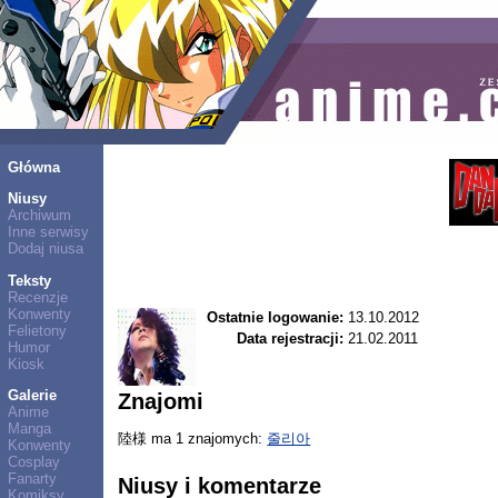
Główna
Niusy
Archiwum
Inne serwisy
Dodaj niusa
Teksty
Recenzje
Konwenty
Ostatnie logowanie:
13.10.2012
Felietony
Data rejestracji:
21.02.2011
Humor
Kiosk
Galerie
Znajomi
Anime
Manga
陸様 ma 1 znajomych:
줄리아
Konwenty
Cosplay
Fanarty
Niusy i komentarze
Komiksy