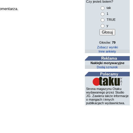
Czy jesteś botem?
tak
komentarza.
1
TRUE
y
Głosów:
79
Zobacz wyniki
Inne ankiety
Reklama
Naklejki motywacyjne
Dodaj sznurek
Polecamy
Strona magazynu Otaku
wydawanego przez Studio
JG. Zawiera także informacje
o mangach i innych
publikacjach wydawnictwa.