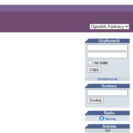
Użytkownik
na stałe
Zarejestruj się
Szukacz
Radio
Słuchaj
Ankieta
Joe