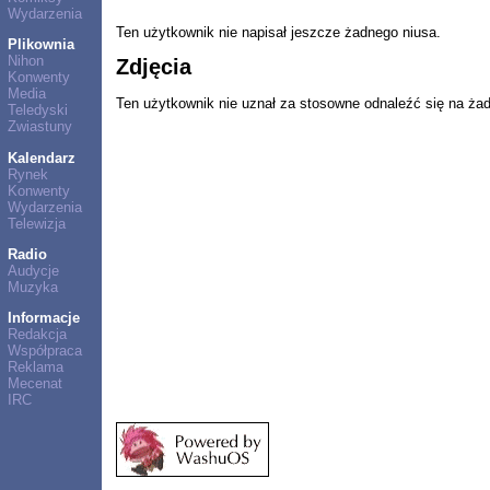
Wydarzenia
Ten użytkownik nie napisał jeszcze żadnego niusa.
Plikownia
Nihon
Zdjęcia
Konwenty
Media
Ten użytkownik nie uznał za stosowne odnaleźć się na ża
Teledyski
Zwiastuny
Kalendarz
Rynek
Konwenty
Wydarzenia
Telewizja
Radio
Audycje
Muzyka
Informacje
Redakcja
Współpraca
Reklama
Mecenat
IRC