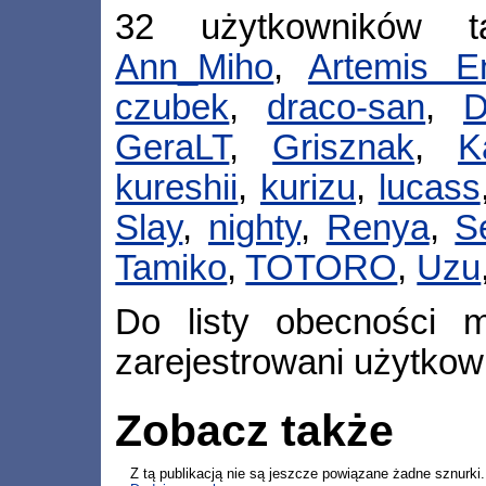
32 użytkowników 
Ann_Miho
,
Artemis En
czubek
,
draco-san
,
D
GeraLT
,
Grisznak
,
K
kureshii
,
kurizu
,
lucass
Slay
,
nighty
,
Renya
,
S
Tamiko
,
TOTORO
,
Uzu
Do listy obecności m
zarejestrowani użytkow
Zobacz także
Z tą publikacją nie są jeszcze powiązane żadne sznurki.