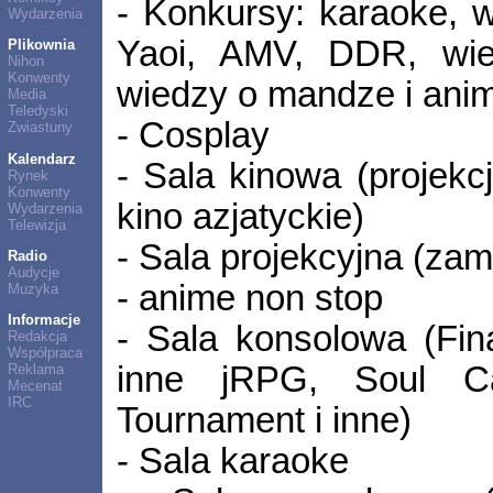
- Konkursy: karaoke, w
Wydarzenia
Yaoi, AMV, DDR, wie
Plikownia
Nihon
Konwenty
wiedzy o mandze i anim
Media
Teledyski
- Cosplay
Zwiastuny
Kalendarz
- Sala kinowa (projekc
Rynek
Konwenty
kino azjatyckie)
Wydarzenia
Telewizja
- Sala projekcyjna (zam
Radio
Audycje
- anime non stop
Muzyka
Informacje
- Sala konsolowa (Fin
Redakcja
Współpraca
inne jRPG, Soul Ca
Reklama
Mecenat
IRC
Tournament i inne)
- Sala karaoke