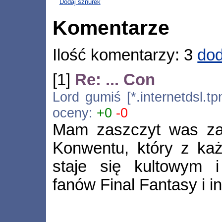
Dodaj sznurek
Komentarze
Ilość komentarzy: 3
dod
[1]
Re: ... Con
Lord gumiś [*.internetdsl.tp
oceny:
+0
-0
Mam zaszczyt was zap
Konwentu, który z k
staje się kultowym 
fanów Final Fantasy i in