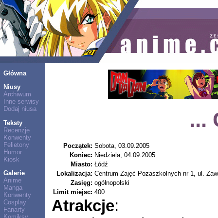
Główna
Niusy
Archiwum
Inne serwisy
Dodaj niusa
...
Teksty
Recenzje
Konwenty
Felietony
Początek:
Sobota, 03.09.2005
Humor
Koniec:
Niedziela, 04.09.2005
Kiosk
Miasto:
Łódź
Galerie
Lokalizacja:
Centrum Zajęć Pozaszkolnych nr 1, ul. Za
Anime
Zasięg:
ogólnopolski
Manga
Limit miejsc:
400
Konwenty
Atrakcje
:
Cosplay
Fanarty
Komiksy