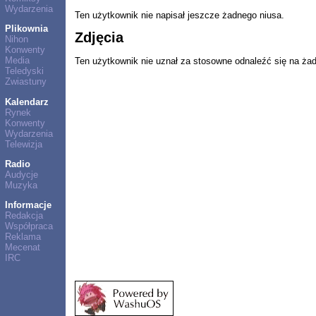
Wydarzenia
Ten użytkownik nie napisał jeszcze żadnego niusa.
Plikownia
Zdjęcia
Nihon
Konwenty
Media
Ten użytkownik nie uznał za stosowne odnaleźć się na ża
Teledyski
Zwiastuny
Kalendarz
Rynek
Konwenty
Wydarzenia
Telewizja
Radio
Audycje
Muzyka
Informacje
Redakcja
Współpraca
Reklama
Mecenat
IRC