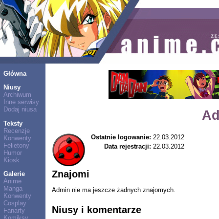
Główna
Niusy
Archiwum
Inne serwisy
Dodaj niusa
Ad
Teksty
Recenzje
Ostatnie logowanie:
22.03.2012
Konwenty
Felietony
Data rejestracji:
22.03.2012
Humor
Kiosk
Znajomi
Galerie
Anime
Manga
Admin nie ma jeszcze żadnych znajomych.
Konwenty
Cosplay
Niusy i komentarze
Fanarty
Komiksy