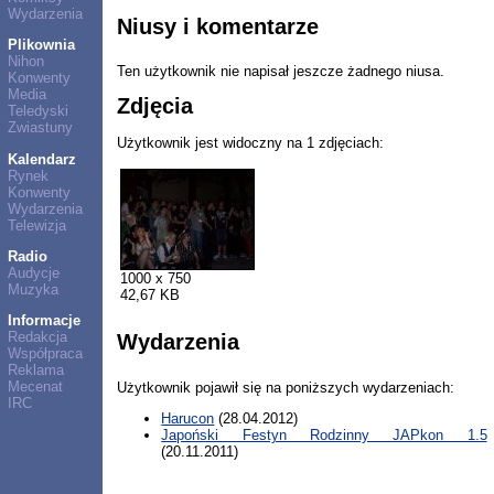
Wydarzenia
Niusy i komentarze
Plikownia
Nihon
Ten użytkownik nie napisał jeszcze żadnego niusa.
Konwenty
Media
Zdjęcia
Teledyski
Zwiastuny
Użytkownik jest widoczny na 1 zdjęciach:
Kalendarz
Rynek
Konwenty
Wydarzenia
Telewizja
Radio
Audycje
1000 x 750
Muzyka
42,67 KB
Informacje
Redakcja
Wydarzenia
Współpraca
Reklama
Mecenat
Użytkownik pojawił się na poniższych wydarzeniach:
IRC
Harucon
(28.04.2012)
Japoński Festyn Rodzinny JAPkon 1.5
(20.11.2011)