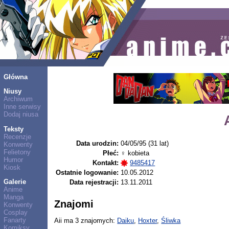
Główna
Niusy
Archiwum
Inne serwisy
Dodaj niusa
Teksty
Recenzje
Data urodzin:
04/05/95 (31 lat)
Konwenty
Felietony
Płeć:
♀ kobieta
Humor
Kontakt:
9485417
Kiosk
Ostatnie logowanie:
10.05.2012
Galerie
Data rejestracji:
13.11.2011
Anime
Manga
Znajomi
Konwenty
Cosplay
Fanarty
Aii ma 3 znajomych:
Daiku
,
Hoxter
,
Śliwka
Komiksy