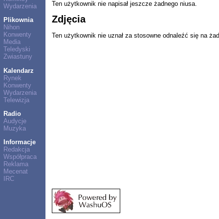
Ten użytkownik nie napisał jeszcze żadnego niusa.
Wydarzenia
Zdjęcia
Plikownia
Nihon
Konwenty
Ten użytkownik nie uznał za stosowne odnaleźć się na ża
Media
Teledyski
Zwiastuny
Kalendarz
Rynek
Konwenty
Wydarzenia
Telewizja
Radio
Audycje
Muzyka
Informacje
Redakcja
Współpraca
Reklama
Mecenat
IRC