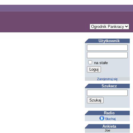
Użytkownik
na stałe
Zarejestruj się
Szukacz
Radio
Słuchaj
Ankieta
Joe