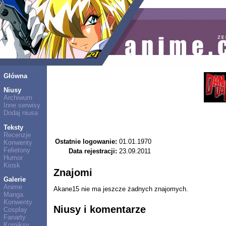
Główna
Niusy
Archiwum
Inne serwisy
Dodaj niusa
Teksty
Recenzje
Ostatnie logowanie:
01.01.1970
Konwenty
Felietony
Data rejestracji:
23.09.2011
Humor
Kiosk
Znajomi
Galerie
Anime
Akane15 nie ma jeszcze żadnych znajomych.
Manga
Konwenty
Niusy i komentarze
Cosplay
Fanarty
Komiksy