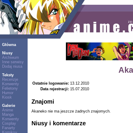
Główna
Niusy
Archiwum
Inne serwisy
Dodaj niusa
Aka
Teksty
Recenzje
Ostatnie logowanie:
13.12.2010
Konwenty
Felietony
Data rejestracji:
15.07.2010
Humor
Kiosk
Znajomi
Galerie
Anime
Akaneko nie ma jeszcze żadnych znajomych.
Manga
Konwenty
Niusy i komentarze
Cosplay
Fanarty
Komiksy