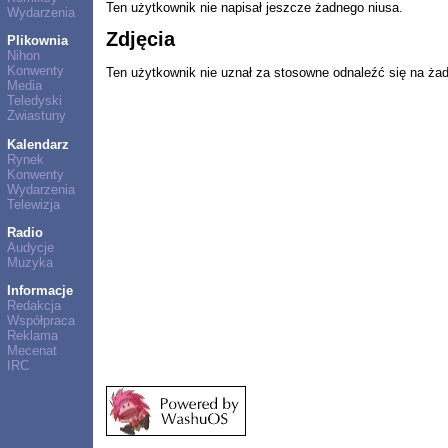
Ten użytkownik nie napisał jeszcze żadnego niusa.
Wydarzenia
Zdjęcia
Plikownia
Nihon
Konwenty
Ten użytkownik nie uznał za stosowne odnaleźć się na ża
Media
Teledyski
Zwiastuny
Kalendarz
Rynek
Konwenty
Wydarzenia
Telewizja
Radio
Audycje
Muzyka
Informacje
Redakcja
Współpraca
Reklama
Mecenat
IRC