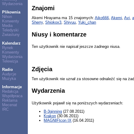
Wydarzenia
Znajomi
Plikownia
Nihon
Akemi Hirayama ma 15 znajomych:
Aiko666
,
Akemi
,
Avi
,
Konwenty
Sherry
,
Shiokox3
,
Shiyuu
,
Yuki_chan
Media
Teledyski
Niusy i komentarze
Zwiastuny
Kalendarz
Ten użytkownik nie napisał jeszcze żadnego niusa.
Rynek
Konwenty
Wydarzenia
Telewizja
Zdjęcia
Radio
Audycje
Muzyka
Ten użytkownik nie uznał za stosowne odnaleźć się na ża
Informacje
Wydarzenia
Redakcja
Współpraca
Reklama
Użytkownik pojawił się na poniższych wydarzeniach:
Mecenat
IRC
B-3ginning
(27.08.2011)
Krakon
(30.06.2011)
MAGNIFIcon IX
(16.04.2011)