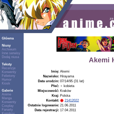
Główna
Niusy
Archiwum
Inne serwisy
Dodaj niusa
Akemi 
Teksty
Recenzje
Imię:
Akemi
Konwenty
Felietony
Nazwisko:
Hirayama
Humor
Data urodzin:
07/14/95 (31 lat)
Kiosk
Płeć:
♀ kobieta
Galerie
Miejscowość:
Kraków
Anime
Kraj:
Polska
Manga
Kontakt:
21412022
Konwenty
Ostatnie logowanie:
21.06.2011
Cosplay
Fanarty
Data rejestracji:
17.04.2011
Komiksy