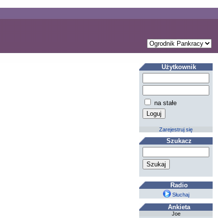
Użytkownik
na stałe
Zarejestruj się
Szukacz
Radio
Słuchaj
Ankieta
Joe