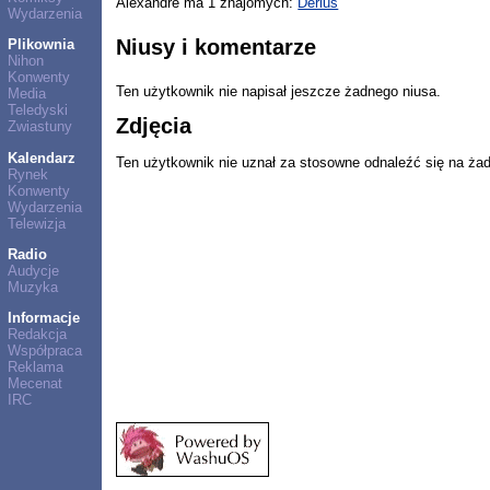
Alexandre ma 1 znajomych:
Derius
Wydarzenia
Niusy i komentarze
Plikownia
Nihon
Konwenty
Ten użytkownik nie napisał jeszcze żadnego niusa.
Media
Teledyski
Zdjęcia
Zwiastuny
Kalendarz
Ten użytkownik nie uznał za stosowne odnaleźć się na ża
Rynek
Konwenty
Wydarzenia
Telewizja
Radio
Audycje
Muzyka
Informacje
Redakcja
Współpraca
Reklama
Mecenat
IRC