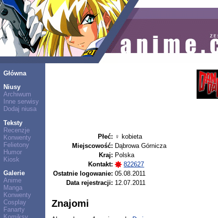
Główna
Niusy
Archiwum
Inne serwisy
Dodaj niusa
Teksty
Recenzje
Płeć:
♀ kobieta
Konwenty
Felietony
Miejscowość:
Dąbrowa Górnicza
Humor
Kraj:
Polska
Kiosk
Kontakt:
822627
Galerie
Ostatnie logowanie:
05.08.2011
Anime
Data rejestracji:
12.07.2011
Manga
Konwenty
Znajomi
Cosplay
Fanarty
Komiksy