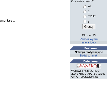
Czy jesteś botem?
tak
1
TRUE
komentarza.
y
Głosów:
79
Zobacz wyniki
Inne ankiety
Reklama
Naklejki motywacyjne
Dodaj sznurek
Polecamy
Wydawca m.in. „GTO”,
„Love Hina”, „MARS”, „Video
Girl Ai” i „Paradise Kiss”.