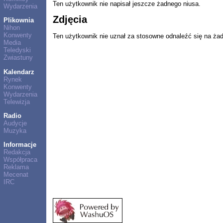
Ten użytkownik nie napisał jeszcze żadnego niusa.
Wydarzenia
Zdjęcia
Plikownia
Nihon
Konwenty
Ten użytkownik nie uznał za stosowne odnaleźć się na ża
Media
Teledyski
Zwiastuny
Kalendarz
Rynek
Konwenty
Wydarzenia
Telewizja
Radio
Audycje
Muzyka
Informacje
Redakcja
Współpraca
Reklama
Mecenat
IRC