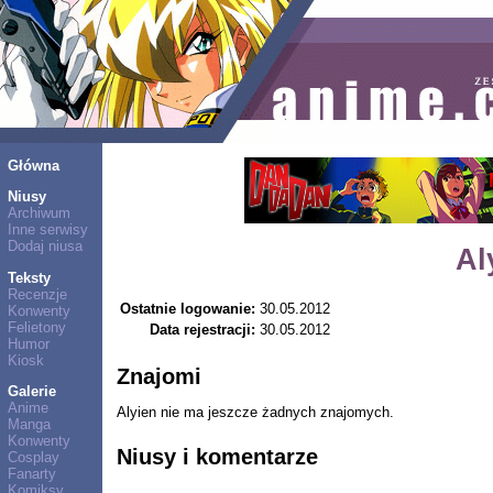
Główna
Niusy
Archiwum
Inne serwisy
Dodaj niusa
Al
Teksty
Recenzje
Ostatnie logowanie:
30.05.2012
Konwenty
Felietony
Data rejestracji:
30.05.2012
Humor
Kiosk
Znajomi
Galerie
Anime
Alyien nie ma jeszcze żadnych znajomych.
Manga
Konwenty
Niusy i komentarze
Cosplay
Fanarty
Komiksy