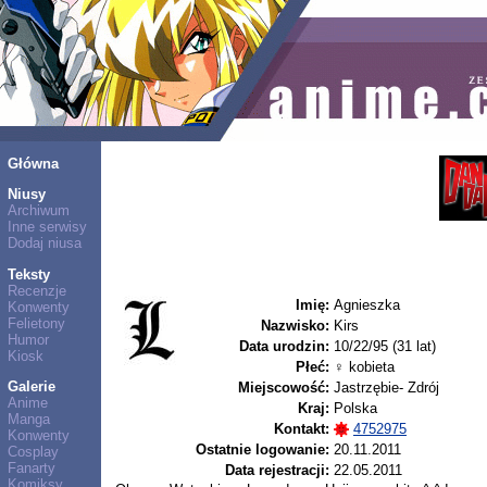
Główna
Niusy
Archiwum
Inne serwisy
Dodaj niusa
Teksty
Recenzje
Imię:
Agnieszka
Konwenty
Felietony
Nazwisko:
Kirs
Humor
Data urodzin:
10/22/95 (31 lat)
Kiosk
Płeć:
♀ kobieta
Galerie
Miejscowość:
Jastrzębie- Zdrój
Anime
Kraj:
Polska
Manga
Kontakt:
4752975
Konwenty
Ostatnie logowanie:
20.11.2011
Cosplay
Fanarty
Data rejestracji:
22.05.2011
Komiksy