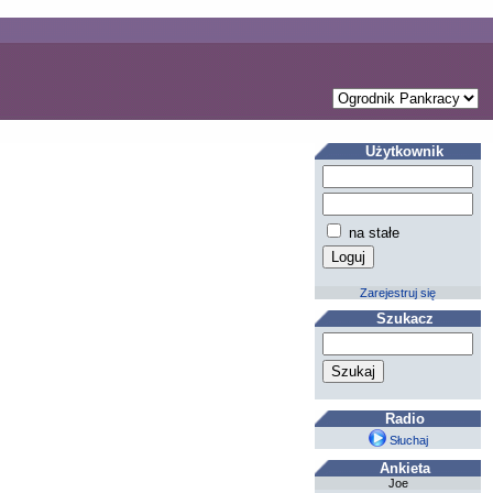
Użytkownik
na stałe
Zarejestruj się
Szukacz
Radio
Słuchaj
Ankieta
Joe