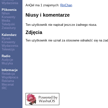
Wydarzenia
AnQel ma 1 znajomych:
RinChan
Plikownia
Nihon
Niusy i komentarze
Konwenty
Media
Teledyski
Ten użytkownik nie napisał jeszcze żadnego niusa.
Zwiastuny
Zdjęcia
Kalendarz
Rynek
Ten użytkownik nie uznał za stosowne odnaleźć się na ża
Konwenty
Wydarzenia
Telewizja
Radio
Audycje
Muzyka
Informacje
Redakcja
Współpraca
Reklama
Mecenat
IRC