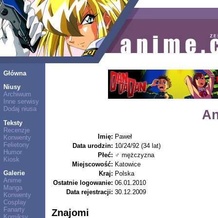
Główna
Niusy
Archiwum
Inne serwisy
Dodaj niusa
An
Teksty
Recenzje
Imię:
Paweł
Konwenty
Felietony
Data urodzin:
10/24/92 (34 lat)
Humor
Płeć:
♂ mężczyzna
Kiosk
Miejscowość:
Katowice
Galerie
Kraj:
Polska
Anime
Ostatnie logowanie:
06.01.2010
Manga
Data rejestracji:
30.12.2009
Konwenty
Cosplay
Fanarty
Znajomi
Komiksy