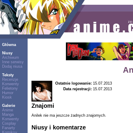
Główna
Niusy
Archiwum
Inne serwisy
Dodaj niusa
An
Teksty
Recenzje
Ostatnie logowanie:
15.07.2013
Konwenty
Felietony
Data rejestracji:
15.07.2013
Humor
Kiosk
Znajomi
Galerie
Anime
Manga
Anilek nie ma jeszcze żadnych znajomych.
Konwenty
Cosplay
Niusy i komentarze
Fanarty
Komiksy