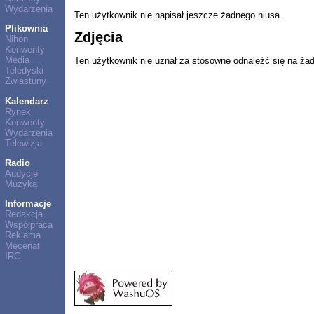
Wydarzenia
Ten użytkownik nie napisał jeszcze żadnego niusa.
Plikownia
Zdjęcia
Nihon
Konwenty
Media
Ten użytkownik nie uznał za stosowne odnaleźć się na ża
Teledyski
Zwiastuny
Kalendarz
Rynek
Konwenty
Wydarzenia
Telewizja
Radio
Audycje
Muzyka
Informacje
Redakcja
Współpraca
Reklama
Mecenat
IRC