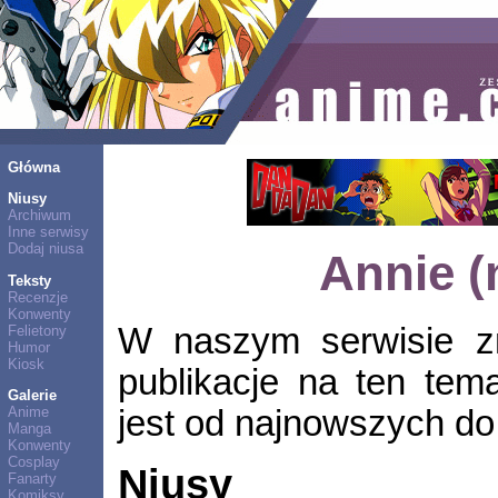
Główna
Niusy
Archiwum
Inne serwisy
Dodaj niusa
Annie (
Teksty
Recenzje
Konwenty
W naszym serwisie zn
Felietony
Humor
Kiosk
publikacje na ten tem
Galerie
jest od najnowszych do 
Anime
Manga
Konwenty
Cosplay
Niusy
Fanarty
Komiksy