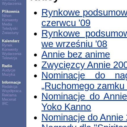
Wydarzenia
Rynkowe podsumowa
Plikownia
Nihon
czerwcu '09
Konwenty
Media
Teledyski
Rynkowe podsumow
Zwiastuny
Kalendarz
we wrześniu '08
Rynek
Konwenty
Annie bez anime
Wydarzenia
Telewizja
Zwycięzcy Annie 20
Radio
Audycje
Nominacje do na
Muzyka
Informacje
„Ruchomego zamku 
Redakcja
Współpraca
Nominacje do Annie
Reklama
Mecenat
IRC
Yoko Kanno
Nominacje do Annie