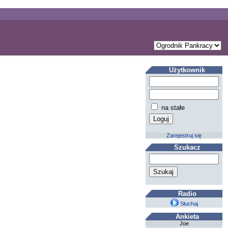
Użytkownik
na stałe
Zarejestruj się
Szukacz
Radio
Słuchaj
Ankieta
Joe