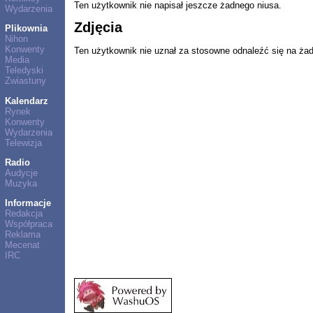
Ten użytkownik nie napisał jeszcze żadnego niusa.
Wydarzenia
Zdjęcia
Plikownia
Nihon
Konwenty
Ten użytkownik nie uznał za stosowne odnaleźć się na ża
Media
Teledyski
Zwiastuny
Kalendarz
Rynek
Konwenty
Wydarzenia
Telewizja
Radio
Audycje
Muzyka
Informacje
Redakcja
Współpraca
Reklama
Mecenat
IRC