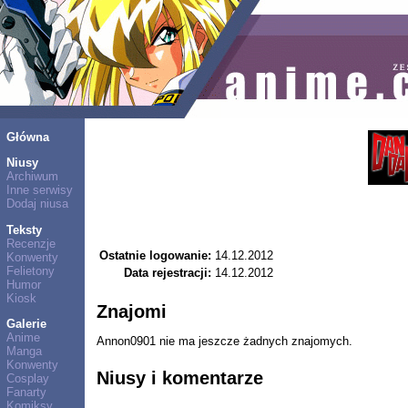
Główna
Niusy
Archiwum
Inne serwisy
Dodaj niusa
Teksty
Recenzje
Ostatnie logowanie:
14.12.2012
Konwenty
Felietony
Data rejestracji:
14.12.2012
Humor
Kiosk
Znajomi
Galerie
Anime
Annon0901 nie ma jeszcze żadnych znajomych.
Manga
Konwenty
Niusy i komentarze
Cosplay
Fanarty
Komiksy