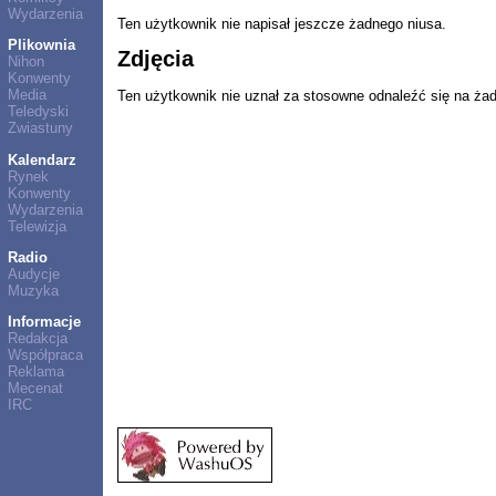
Wydarzenia
Ten użytkownik nie napisał jeszcze żadnego niusa.
Plikownia
Zdjęcia
Nihon
Konwenty
Media
Ten użytkownik nie uznał za stosowne odnaleźć się na ża
Teledyski
Zwiastuny
Kalendarz
Rynek
Konwenty
Wydarzenia
Telewizja
Radio
Audycje
Muzyka
Informacje
Redakcja
Współpraca
Reklama
Mecenat
IRC