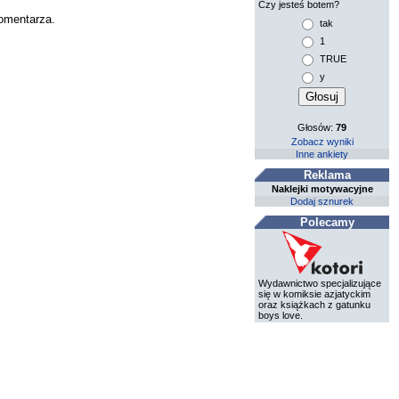
Czy jesteś botem?
komentarza.
tak
1
TRUE
y
Głosów:
79
Zobacz wyniki
Inne ankiety
Reklama
Naklejki motywacyjne
Dodaj sznurek
Polecamy
Wydawnictwo specjalizujące
się w komiksie azjatyckim
oraz książkach z gatunku
boys love.