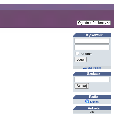
Użytkownik
na stałe
Zarejestruj się
Szukacz
Radio
Słuchaj
Ankieta
Joe