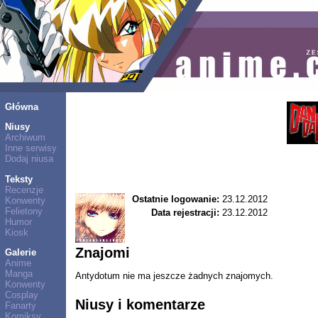
Główna
Niusy
Archiwum
Inne serwisy
Dodaj niusa
Teksty
Recenzje
Ostatnie logowanie:
23.12.2012
Konwenty
Felietony
Data rejestracji:
23.12.2012
Humor
Kiosk
Znajomi
Galerie
Anime
Manga
Antydotum nie ma jeszcze żadnych znajomych.
Konwenty
Cosplay
Niusy i komentarze
Fanarty
Komiksy