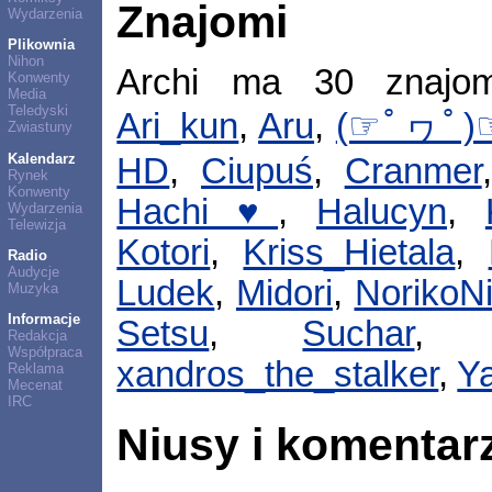
Znajomi
Wydarzenia
Plikownia
Nihon
Archi ma 30 znajo
Konwenty
Media
Teledyski
Ari_kun
,
Aru
,
(☞ﾟヮﾟ)☞
Zwiastuny
Kalendarz
HD
,
Ciupuś
,
Cranmer
Rynek
Konwenty
Hachi ♥
,
Halucyn
,
Wydarzenia
Telewizja
Kotori
,
Kriss_Hietala
,
Radio
Audycje
Ludek
,
Midori
,
NorikoNi
Muzyka
Informacje
Setsu
,
Suchar
Redakcja
Współpraca
xandros_the_stalker
,
Y
Reklama
Mecenat
IRC
Niusy i komentar