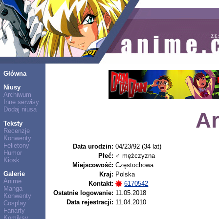
Główna
Niusy
Archiwum
Inne serwisy
Dodaj niusa
Ar
Teksty
Recenzje
Konwenty
Felietony
Data urodzin:
04/23/92 (34 lat)
Humor
Płeć:
♂ mężczyzna
Kiosk
Miejscowość:
Częstochowa
Galerie
Kraj:
Polska
Anime
Kontakt:
6170542
Manga
Ostatnie logowanie:
11.05.2018
Konwenty
Data rejestracji:
11.04.2010
Cosplay
Fanarty
Komiksy