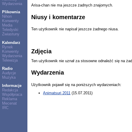
Wydarzenia
Arisa-chan nie ma jeszcze żadnych znajomych.
Plikownia
Niusy i komentarze
Nihon
Konwenty
Media
Ten użytkownik nie napisał jeszcze żadnego niusa.
Teledyski
Zwiastuny
Kalendarz
Rynek
Zdjęcia
Konwenty
Wydarzenia
Telewizja
Ten użytkownik nie uznał za stosowne odnaleźć się na ża
Radio
Wydarzenia
Audycje
Muzyka
Użytkownik pojawił się na poniższych wydarzeniach:
Informacje
Redakcja
Animatsuri 2011
(15.07.2011)
Współpraca
Reklama
Mecenat
IRC