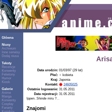
Główna
Niusy
Archiwum
Inne serwisy
Dodaj niusa
Aris
Teksty
Recenzje
Data urodzin:
01/03/97 (29 lat)
Konwenty
Felietony
Płeć:
♀ kobieta
Humor
Kraj:
Japonia
Kiosk
Kontakt:
24605025
Galerie
Ostatnie logowanie:
31.05.2011
Anime
Data rejestracji:
31.05.2011
Manga
Ippen..Shinde miru ?...
Konwenty
Cosplay
Znajomi
Fanarty
Komiksy