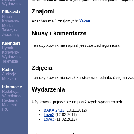
Wydarzenia
Znajomi
Plikownia
Nihon
Konwenty
Arischan ma 1 znajomych:
Yakeru
Media
Teledyski
Niusy i komentarze
Zwiastuny
Kalendarz
Ten użytkownik nie napisał jeszcze żadnego niusa.
Rynek
Konwenty
Wydarzenia
Telewizja
Zdjęcia
Radio
Audycje
Ten użytkownik nie uznał za stosowne odnaleźć się na ża
Muzyka
Informacje
Wydarzenia
Redakcja
Współpraca
Reklama
Użytkownik pojawił się na poniższych wydarzeniach:
Mecenat
IRC
BAKA 2K12
(10.11.2012)
Love2
(12.02.2011)
Love3
(11.02.2012)