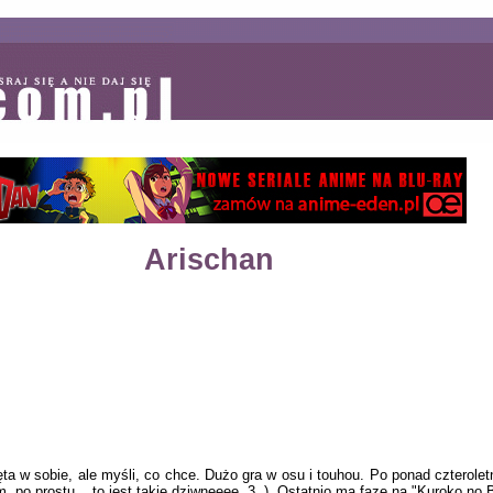
Arischan
ięta w sobie, ale myśli, co chce. Dużo gra w osu i touhou. Po ponad czterole
m, po prostu... to jest takie dziwneeee .3. ). Ostatnio ma fazę na "Kuroko no 