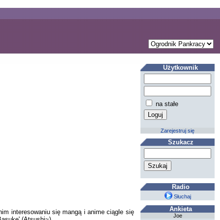
Użytkownik
na stałe
Zarejestruj się
Szukacz
Radio
Słuchaj
Ankieta
tnim interesowaniu się mangą i anime ciągle się
Joe
Basuke' (Atsushi~)