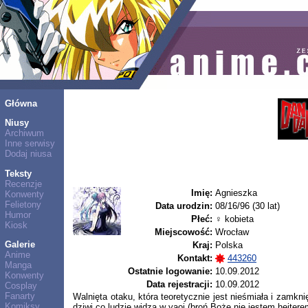
Główna
Niusy
Archiwum
Inne serwisy
Dodaj niusa
Teksty
Recenzje
Imię:
Agnieszka
Konwenty
Felietony
Data urodzin:
08/16/96 (30 lat)
Humor
Płeć:
♀ kobieta
Kiosk
Miejscowość:
Wrocław
Galerie
Kraj:
Polska
Anime
Kontakt:
443260
Manga
Ostatnie logowanie:
10.09.2012
Konwenty
Data rejestracji:
10.09.2012
Cosplay
Fanarty
Walnięta otaku, która teoretycznie jest nieśmiała i zamkn
Komiksy
dziwi co ludzie widzą w yaoi (broń Boże nie jestem hejtere