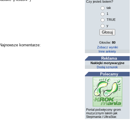
Czy jesteś botem?
tak
1
TRUE
y
Głosów:
80
. Najnowsze komentarze:
Zobacz wyniki
Inne ankiety
Reklama
Naklejki motywacyjne
Dodaj sznurek
Polecamy
Portal poświęcony grom
muzycznym takim jak
Stepmania i UltraStar.