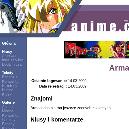
Główna
Niusy
Archiwum
Inne serwisy
Dodaj niusa
Arma
Teksty
Recenzje
Ostatnie logowanie:
14.03.2009
Konwenty
Felietony
Data rejestracji:
14.03.2009
Humor
Kiosk
Znajomi
Galerie
Anime
Armagedon nie ma jeszcze żadnych znajomych.
Manga
Konwenty
Niusy i komentarze
Cosplay
Fanarty
Komiksy