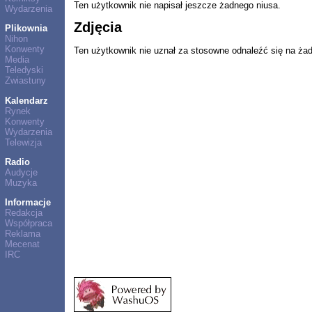
Ten użytkownik nie napisał jeszcze żadnego niusa.
Wydarzenia
Zdjęcia
Plikownia
Nihon
Konwenty
Ten użytkownik nie uznał za stosowne odnaleźć się na ża
Media
Teledyski
Zwiastuny
Kalendarz
Rynek
Konwenty
Wydarzenia
Telewizja
Radio
Audycje
Muzyka
Informacje
Redakcja
Współpraca
Reklama
Mecenat
IRC