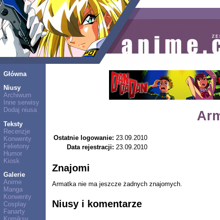
Główna
Niusy
Archiwum
Inne serwisy
Dodaj niusa
Arm
Teksty
Recenzje
Ostatnie logowanie:
23.09.2010
Konwenty
Felietony
Data rejestracji:
23.09.2010
Humor
Kiosk
Znajomi
Galerie
Anime
Armatka nie ma jeszcze żadnych znajomych.
Manga
Konwenty
Niusy i komentarze
Cosplay
Fanarty
Komiksy