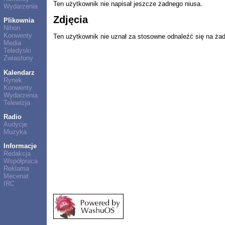
Ten użytkownik nie napisał jeszcze żadnego niusa.
Wydarzenia
Zdjęcia
Plikownia
Nihon
Konwenty
Ten użytkownik nie uznał za stosowne odnaleźć się na ża
Media
Teledyski
Zwiastuny
Kalendarz
Rynek
Konwenty
Wydarzenia
Telewizja
Radio
Audycje
Muzyka
Informacje
Redakcja
Współpraca
Reklama
Mecenat
IRC