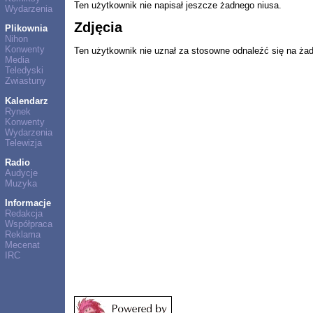
Ten użytkownik nie napisał jeszcze żadnego niusa.
Wydarzenia
Zdjęcia
Plikownia
Nihon
Konwenty
Ten użytkownik nie uznał za stosowne odnaleźć się na ża
Media
Teledyski
Zwiastuny
Kalendarz
Rynek
Konwenty
Wydarzenia
Telewizja
Radio
Audycje
Muzyka
Informacje
Redakcja
Współpraca
Reklama
Mecenat
IRC