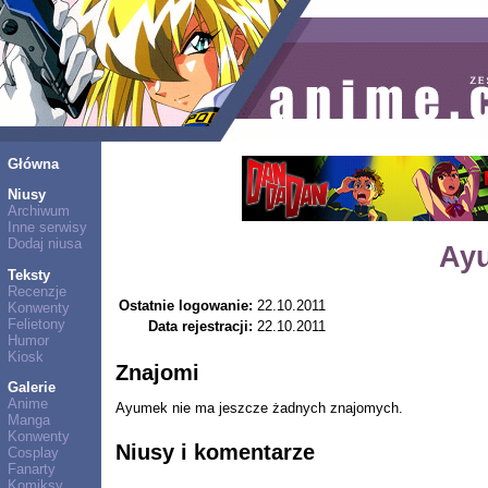
Główna
Niusy
Archiwum
Inne serwisy
Dodaj niusa
Ay
Teksty
Recenzje
Ostatnie logowanie:
22.10.2011
Konwenty
Felietony
Data rejestracji:
22.10.2011
Humor
Kiosk
Znajomi
Galerie
Anime
Ayumek nie ma jeszcze żadnych znajomych.
Manga
Konwenty
Niusy i komentarze
Cosplay
Fanarty
Komiksy