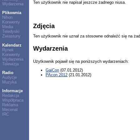
Ten użytkownik nie napisał jeszcze żadnego niusa.
Wydarzenia
Plikownia
Nihon
Konwenty
Zdjęcia
Media
Teledyski
Ten użytkownik nie uznał za stosowne odnaleźć się na ża
Zwiastuny
Kalendarz
Wydarzenia
Rynek
Konwenty
Wydarzenia
Użytkownik pojawił się na poniższych wydarzeniach:
Telewizja
GaiCon
(07.01.2012)
Radio
PAcon 2012
(21.01.2012)
Audycje
Muzyka
Informacje
Redakcja
Współpraca
Reklama
Mecenat
IRC