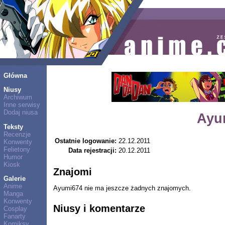
Główna
Niusy
Archiwum
Inne serwisy
Dodaj niusa
Ayu
Teksty
Recenzje
Ostatnie logowanie:
22.12.2011
Konwenty
Felietony
Data rejestracji:
20.12.2011
Humor
Kiosk
Znajomi
Galerie
Anime
Ayumi674 nie ma jeszcze żadnych znajomych.
Manga
Konwenty
Niusy i komentarze
Cosplay
Fanarty
Komiksy