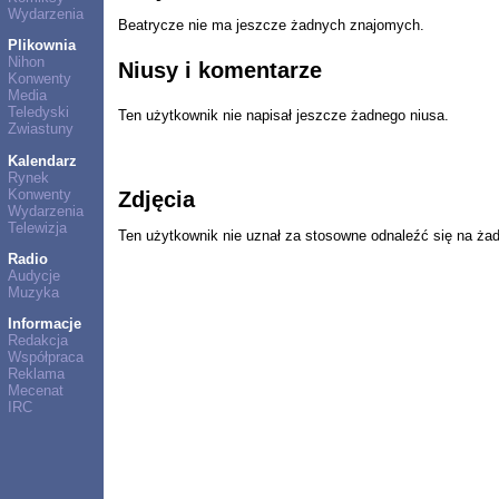
Wydarzenia
Beatrycze nie ma jeszcze żadnych znajomych.
Plikownia
Nihon
Niusy i komentarze
Konwenty
Media
Teledyski
Ten użytkownik nie napisał jeszcze żadnego niusa.
Zwiastuny
Kalendarz
Rynek
Konwenty
Zdjęcia
Wydarzenia
Telewizja
Ten użytkownik nie uznał za stosowne odnaleźć się na ża
Radio
Audycje
Muzyka
Informacje
Redakcja
Współpraca
Reklama
Mecenat
IRC