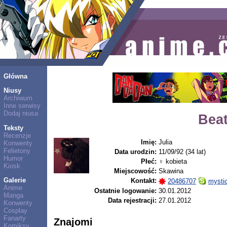
Główna
Niusy
Archiwum
Inne serwisy
Dodaj niusa
Bea
Teksty
Recenzje
Imię:
Julia
Konwenty
Felietony
Data urodzin:
11/09/92 (34 lat)
Humor
Płeć:
♀ kobieta
Kiosk
Miejscowość:
Skawina
Galerie
Kontakt:
20486707
mysti
Anime
Ostatnie logowanie:
30.01.2012
Manga
Data rejestracji:
27.01.2012
Konwenty
Cosplay
Fanarty
Znajomi
Komiksy