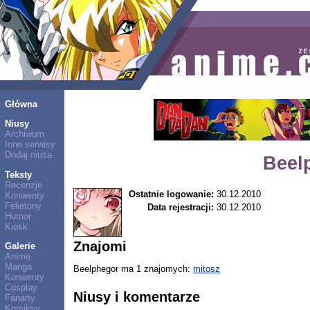
Główna
Niusy
Archiwum
Inne serwisy
Dodaj niusa
Beel
Teksty
Recenzje
Ostatnie logowanie:
30.12.2010
Konwenty
Felietony
Data rejestracji:
30.12.2010
Humor
Kiosk
Znajomi
Galerie
Anime
Manga
Beelphegor ma 1 znajomych:
mitosz
Konwenty
Cosplay
Niusy i komentarze
Fanarty
Komiksy