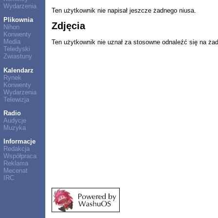
Wydarzenia
Ten użytkownik nie napisał jeszcze żadnego niusa.
Plikownia
Zdjęcia
Nihon
Konwenty
Media
Ten użytkownik nie uznał za stosowne odnaleźć się na ża
Teledyski
Zwiastuny
Kalendarz
Rynek
Konwenty
Wydarzenia
Telewizja
Radio
Audycje
Muzyka
Informacje
Redakcja
Współpraca
Reklama
Mecenat
IRC