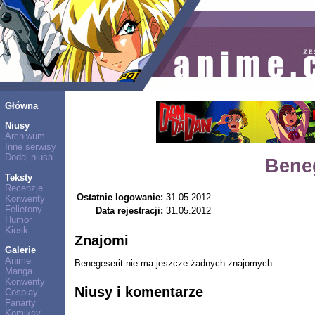
Główna
Niusy
Archiwum
Inne serwisy
Dodaj niusa
Bene
Teksty
Recenzje
Ostatnie logowanie:
31.05.2012
Konwenty
Felietony
Data rejestracji:
31.05.2012
Humor
Kiosk
Znajomi
Galerie
Anime
Benegeserit nie ma jeszcze żadnych znajomych.
Manga
Konwenty
Niusy i komentarze
Cosplay
Fanarty
Komiksy