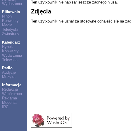
Ten użytkownik nie napisał jeszcze żadnego niusa.
Wydarzenia
Zdjęcia
Plikownia
Nihon
Konwenty
Ten użytkownik nie uznał za stosowne odnaleźć się na ża
Media
Teledyski
Zwiastuny
Kalendarz
Rynek
Konwenty
Wydarzenia
Telewizja
Radio
Audycje
Muzyka
Informacje
Redakcja
Współpraca
Reklama
Mecenat
IRC