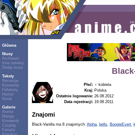
Główna
Niusy
Archiwum
Inne serwisy
Dodaj niusa
Black
Teksty
Recenzje
Płeć:
♀ kobieta
Konwenty
Felietony
Kraj:
Polska
Humor
Ostatnie logowanie:
26.08.2012
Kiosk
Data rejestracji:
19.08.2011
Galerie
Anime
Znajomi
Manga
Konwenty
Black-Vanilla ma 8 znajomych:
Alpha
,
bells
,
BoogieEvert
,
Cosplay
Fanarty
Komiksy