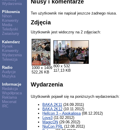
Niusy i komentarze
Wydarzenia
Plikownia
Ten użytkownik nie napisał jeszcze żadnego niusa.
Nihon
Konwenty
Zdjęcia
Media
Teledyski
Użytkownik jest widoczny na 2 zdjęciach:
Zwiastuny
Kalendarz
Rynek
Konwenty
Wydarzenia
Telewizja
800 x 532
Radio
1000 x 1409
117,13 KB
Audycje
522,26 KB
Muzyka
Wydarzenia
Informacje
Redakcja
Współpraca
Użytkownik pojawił się na poniższych wydarzeniach:
Reklama
Mecenat
BAKA 2K11
(24.09.2011)
IRC
BAKA 2K12
(10.11.2012)
Hellcon 3 – Apokalipsa
(08.12.2012)
Love3
(11.02.2012)
MagicON
(29.06.2012)
NiuCon PRL
(12.08.2011)