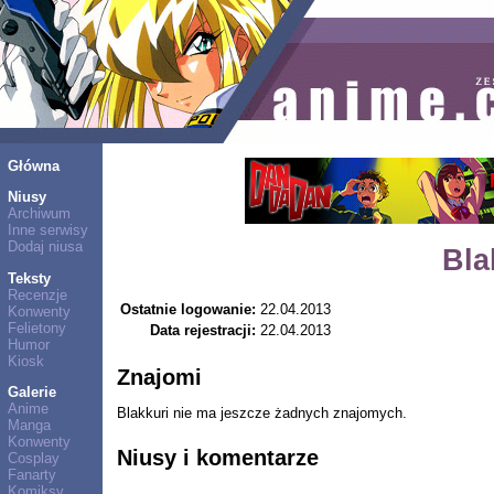
Główna
Niusy
Archiwum
Inne serwisy
Dodaj niusa
Bla
Teksty
Recenzje
Ostatnie logowanie:
22.04.2013
Konwenty
Felietony
Data rejestracji:
22.04.2013
Humor
Kiosk
Znajomi
Galerie
Anime
Blakkuri nie ma jeszcze żadnych znajomych.
Manga
Konwenty
Niusy i komentarze
Cosplay
Fanarty
Komiksy