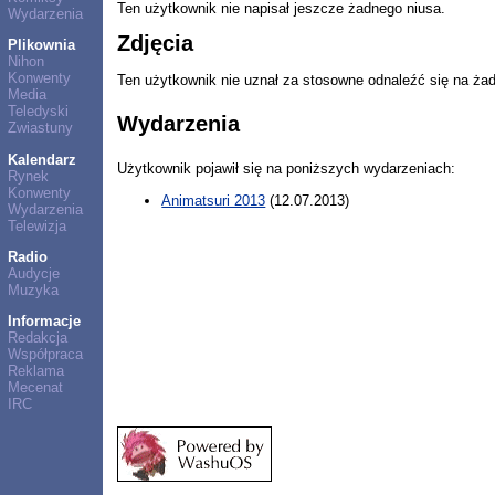
Ten użytkownik nie napisał jeszcze żadnego niusa.
Wydarzenia
Zdjęcia
Plikownia
Nihon
Konwenty
Ten użytkownik nie uznał za stosowne odnaleźć się na ża
Media
Teledyski
Wydarzenia
Zwiastuny
Kalendarz
Użytkownik pojawił się na poniższych wydarzeniach:
Rynek
Konwenty
Animatsuri 2013
(12.07.2013)
Wydarzenia
Telewizja
Radio
Audycje
Muzyka
Informacje
Redakcja
Współpraca
Reklama
Mecenat
IRC