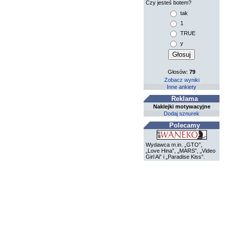
Czy jesteś botem?
tak
1
TRUE
y
Głosów:
79
Zobacz wyniki
Inne ankiety
Reklama
Naklejki motywacyjne
Dodaj sznurek
Polecamy
Wydawca m.in. „GTO”,
„Love Hina”, „MARS”, „Video
Girl Ai” i „Paradise Kiss”.