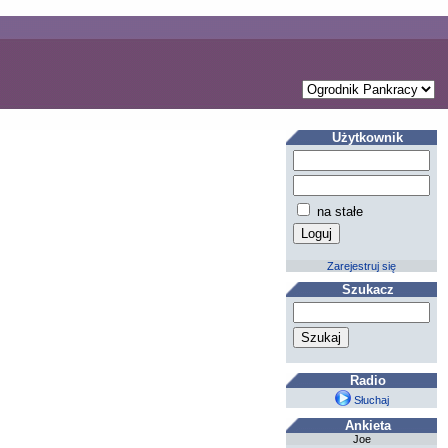
Użytkownik
na stałe
Zarejestruj się
Szukacz
Radio
Słuchaj
Ankieta
Joe