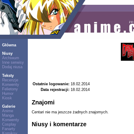
Główna
Niusy
Archiwum
Inne serwisy
Dodaj niusa
Teksty
Recenzje
Ostatnie logowanie:
18.02.2014
Konwenty
Felietony
Data rejestracji:
18.02.2014
Humor
Kiosk
Znajomi
Galerie
Anime
Centari nie ma jeszcze żadnych znajomych.
Manga
Konwenty
Niusy i komentarze
Cosplay
Fanarty
Komiksy