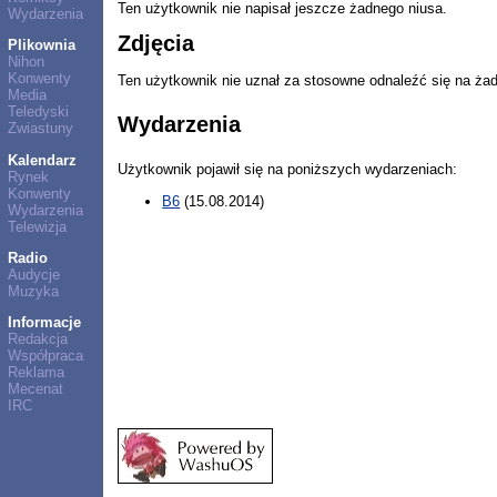
Ten użytkownik nie napisał jeszcze żadnego niusa.
Wydarzenia
Zdjęcia
Plikownia
Nihon
Konwenty
Ten użytkownik nie uznał za stosowne odnaleźć się na ża
Media
Teledyski
Wydarzenia
Zwiastuny
Kalendarz
Użytkownik pojawił się na poniższych wydarzeniach:
Rynek
Konwenty
B6
(15.08.2014)
Wydarzenia
Telewizja
Radio
Audycje
Muzyka
Informacje
Redakcja
Współpraca
Reklama
Mecenat
IRC