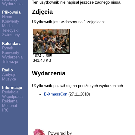
Ten użytkownik nie napisał jeszcze żadnego niusa.
Wydarzenia
Zdjęcia
Plikownia
Nihon
Konwenty
Użytkownik jest widoczny na 1 zdjęciach:
Media
Teledyski
Zwiastuny
Kalendarz
Rynek
Konwenty
1024 x 685
Wydarzenia
341,48 KB
Telewizja
Radio
Wydarzenia
Audycje
Muzyka
Użytkownik pojawił się na poniższych wydarzeniach:
Informacje
Redakcja
B-XmassCon
(27.11.2010)
Współpraca
Reklama
Mecenat
IRC