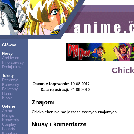
Główna
Niusy
Archiwum
Inne serwisy
Dodaj niusa
Chic
Teksty
Recenzje
Ostatnie logowanie:
19.08.2012
Konwenty
Felietony
Data rejestracji:
21.09.2010
Humor
Kiosk
Znajomi
Galerie
Anime
Chicka-chan nie ma jeszcze żadnych znajomych.
Manga
Konwenty
Niusy i komentarze
Cosplay
Fanarty
Komiksy