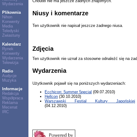
Choutei nie ma jeszcze żadnych znajomych.
Wydarzenia
Niusy i komentarze
Plikownia
Nihon
Konwenty
Ten użytkownik nie napisał jeszcze żadnego niusa.
Media
Teledyski
Zwiastuny
Kalendarz
Zdjęcia
Rynek
Konwenty
Wydarzenia
Ten użytkownik nie uznał za stosowne odnaleźć się na ża
Telewizja
Wydarzenia
Radio
Audycje
Muzyka
Użytkownik pojawił się na poniższych wydarzeniach:
Informacje
Ecchicon: 5ummer 5pecial
(09.07.2010)
Redakcja
Hellcon
(30.10.2010)
Współpraca
Warszawski Festial Kultury Japońskiej
Reklama
(04.12.2010)
Mecenat
IRC