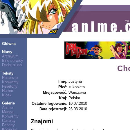
Główna
Niusy
Archiwum
Inne serwisy
Dodaj niusa
Ch
Teksty
Recenzje
Imię:
Justyna
Konwenty
Felietony
Płeć:
♀ kobieta
Humor
Miejscowość:
Warszawa
Kiosk
Kraj:
Polska
Galerie
Ostatnie logowanie:
10.07.2010
Anime
Data rejestracji:
26.03.2010
Manga
Konwenty
Znajomi
Cosplay
Fanarty
Komiksy