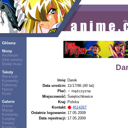
Główna
Niusy
Archiwum
Inne serwisy
Dodaj niusa
Da
Teksty
Recenzje
Imię:
Darek
Konwenty
Felietony
Data urodzin:
11/17/86 (40 lat)
Humor
Płeć:
♂ mężczyzna
Kiosk
Miejscowość:
Świętochłowice
Galerie
Kraj:
Polska
Anime
Kontakt:
4514267
Manga
Ostatnie logowanie:
17.05.2009
Konwenty
Data rejestracji:
17.05.2009
Cosplay
Fanarty
Komiksy