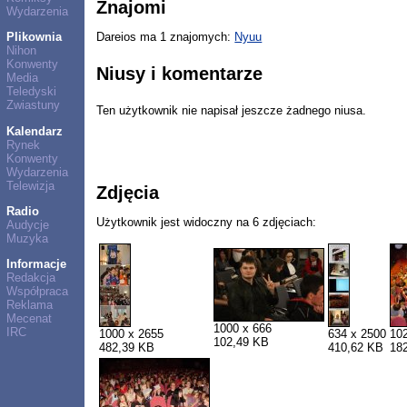
Znajomi
Wydarzenia
Plikownia
Dareios ma 1 znajomych:
Nyuu
Nihon
Konwenty
Niusy i komentarze
Media
Teledyski
Zwiastuny
Ten użytkownik nie napisał jeszcze żadnego niusa.
Kalendarz
Rynek
Konwenty
Wydarzenia
Telewizja
Zdjęcia
Radio
Użytkownik jest widoczny na 6 zdjęciach:
Audycje
Muzyka
Informacje
Redakcja
Współpraca
Reklama
Mecenat
1000 x 666
IRC
1000 x 2655
634 x 2500
10
102,49 KB
482,39 KB
410,62 KB
18