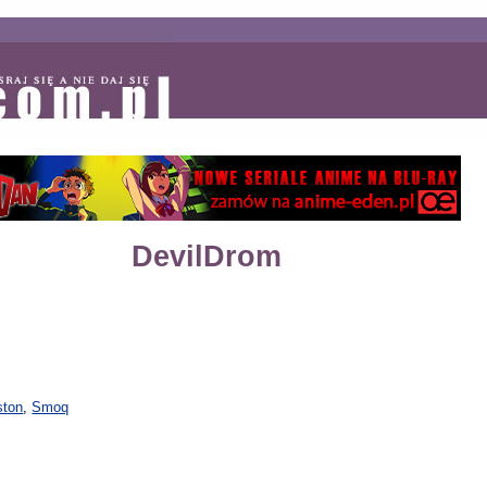
DevilDrom
ston
,
Smoq