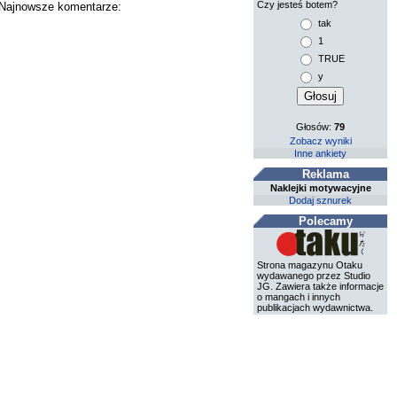
Czy jesteś botem?
. Najnowsze komentarze:
tak
1
TRUE
y
Głosów:
79
Zobacz wyniki
Inne ankiety
Reklama
Naklejki motywacyjne
Dodaj sznurek
Polecamy
Strona magazynu Otaku
wydawanego przez Studio
JG. Zawiera także informacje
o mangach i innych
publikacjach wydawnictwa.