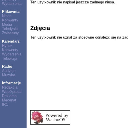
Ten użytkownik nie napisał jeszcze żadnego niusa.
Wydarzenia
Plikownia
Nihon
Konwenty
Media
Zdjęcia
Teledyski
Zwiastuny
Ten użytkownik nie uznał za stosowne odnaleźć się na ża
Kalendarz
Rynek
Konwenty
Wydarzenia
Telewizja
Radio
Audycje
Muzyka
Informacje
Redakcja
Współpraca
Reklama
Mecenat
IRC