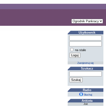
Użytkownik
na stałe
Zarejestruj się
Szukacz
Radio
Słuchaj
Ankieta
Joe