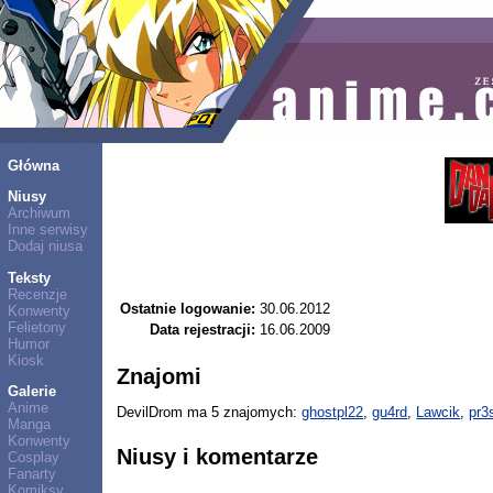
Główna
Niusy
Archiwum
Inne serwisy
Dodaj niusa
Teksty
Recenzje
Ostatnie logowanie:
30.06.2012
Konwenty
Felietony
Data rejestracji:
16.06.2009
Humor
Kiosk
Znajomi
Galerie
Anime
DevilDrom ma 5 znajomych:
ghostpl22
,
gu4rd
,
Lawcik
,
pr3
Manga
Konwenty
Niusy i komentarze
Cosplay
Fanarty
Komiksy