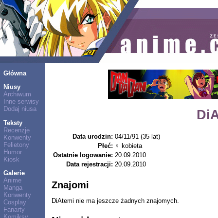
Główna
Niusy
Archiwum
Inne serwisy
Dodaj niusa
Di
Teksty
Recenzje
Data urodzin:
04/11/91 (35 lat)
Konwenty
Felietony
Płeć:
♀ kobieta
Humor
Ostatnie logowanie:
20.09.2010
Kiosk
Data rejestracji:
20.09.2010
Galerie
Anime
Znajomi
Manga
Konwenty
DiAtemi nie ma jeszcze żadnych znajomych.
Cosplay
Fanarty
Komiksy