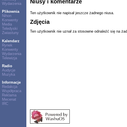
Niusy i komentarze
Wydarzenia
Plikownia
Ten użytkownik nie napisał jeszcze żadnego niusa.
Nihon
Konwenty
Zdjęcia
Media
Teledyski
Ten użytkownik nie uznał za stosowne odnaleźć się na ża
Zwiastuny
Kalendarz
Rynek
Konwenty
Wydarzenia
Telewizja
Radio
Audycje
Muzyka
Informacje
Redakcja
Współpraca
Reklama
Mecenat
IRC