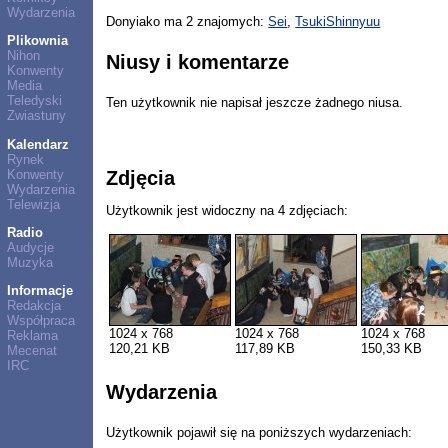
Wydarzenia
Donyiako ma 2 znajomych:
Sei
,
TsukiShinnyuu
Plikownia
Nihon
Niusy i komentarze
Konwenty
Media
Teledyski
Ten użytkownik nie napisał jeszcze żadnego niusa.
Zwiastuny
Kalendarz
Rynek
Konwenty
Zdjęcia
Wydarzenia
Telewizja
Użytkownik jest widoczny na 4 zdjęciach:
Radio
Audycje
Muzyka
Informacje
Redakcja
Współpraca
1024 x 768
1024 x 768
1024 x 768
Reklama
120,21 KB
117,89 KB
150,33 KB
Mecenat
IRC
Wydarzenia
Użytkownik pojawił się na poniższych wydarzeniach: