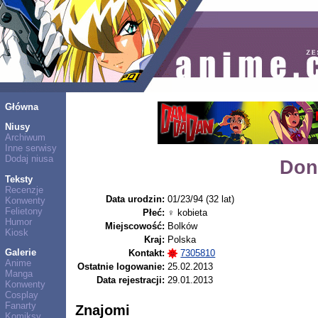
Główna
Niusy
Archiwum
Inne serwisy
Dodaj niusa
Don
Teksty
Recenzje
Data urodzin:
01/23/94 (32 lat)
Konwenty
Felietony
Płeć:
♀ kobieta
Humor
Miejscowość:
Bolków
Kiosk
Kraj:
Polska
Galerie
Kontakt:
7305810
Anime
Ostatnie logowanie:
25.02.2013
Manga
Data rejestracji:
29.01.2013
Konwenty
Cosplay
Fanarty
Znajomi
Komiksy