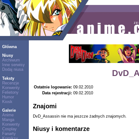
Główna
Niusy
Archiwum
Inne serwisy
Dodaj niusa
DvD_A
Teksty
Recenzje
Ostatnie logowanie:
09.02.2010
Konwenty
Felietony
Data rejestracji:
09.02.2010
Humor
Kiosk
Znajomi
Galerie
Anime
DvD_Assassin nie ma jeszcze żadnych znajomych.
Manga
Konwenty
Niusy i komentarze
Cosplay
Fanarty
Komiksy