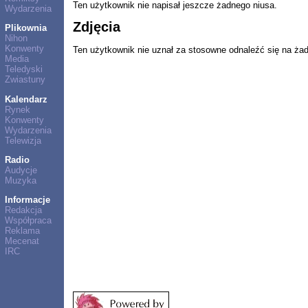
Ten użytkownik nie napisał jeszcze żadnego niusa.
Wydarzenia
Zdjęcia
Plikownia
Nihon
Konwenty
Ten użytkownik nie uznał za stosowne odnaleźć się na ża
Media
Teledyski
Zwiastuny
Kalendarz
Rynek
Konwenty
Wydarzenia
Telewizja
Radio
Audycje
Muzyka
Informacje
Redakcja
Współpraca
Reklama
Mecenat
IRC