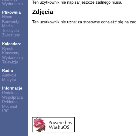
Ten użytkownik nie napisał jeszcze żadnego niusa.
Wydarzenia
Zdjęcia
Plikownia
Nihon
Konwenty
Ten użytkownik nie uznał za stosowne odnaleźć się na ża
Media
Teledyski
Zwiastuny
Kalendarz
Rynek
Konwenty
Wydarzenia
Telewizja
Radio
Audycje
Muzyka
Informacje
Redakcja
Współpraca
Reklama
Mecenat
IRC