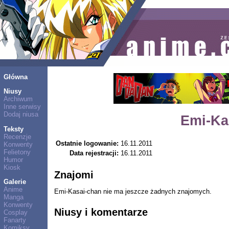
Główna
Niusy
Archiwum
Inne serwisy
Dodaj niusa
Emi-Ka
Teksty
Recenzje
Ostatnie logowanie:
16.11.2011
Konwenty
Felietony
Data rejestracji:
16.11.2011
Humor
Kiosk
Znajomi
Galerie
Anime
Emi-Kasai-chan nie ma jeszcze żadnych znajomych.
Manga
Konwenty
Niusy i komentarze
Cosplay
Fanarty
Komiksy