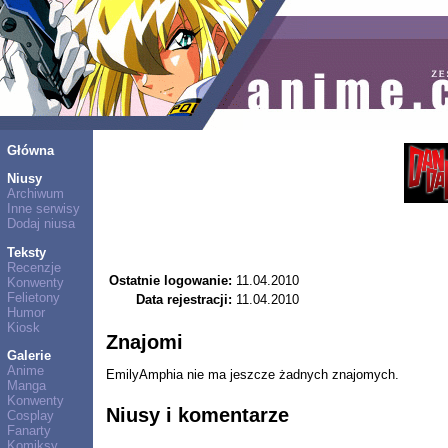
Główna
Niusy
Archiwum
Inne serwisy
Dodaj niusa
Teksty
Recenzje
Ostatnie logowanie:
11.04.2010
Konwenty
Felietony
Data rejestracji:
11.04.2010
Humor
Kiosk
Znajomi
Galerie
Anime
EmilyAmphia nie ma jeszcze żadnych znajomych.
Manga
Konwenty
Niusy i komentarze
Cosplay
Fanarty
Komiksy