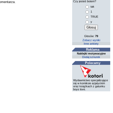
Czy jesteś botem?
komentarza.
tak
1
TRUE
y
Głosów:
79
Zobacz wyniki
Inne ankiety
Reklama
Naklejki motywacyjne
Dodaj sznurek
Polecamy
Wydawnictwo specjalizujące
się w komiksie azjatyckim
oraz książkach z gatunku
boys love.