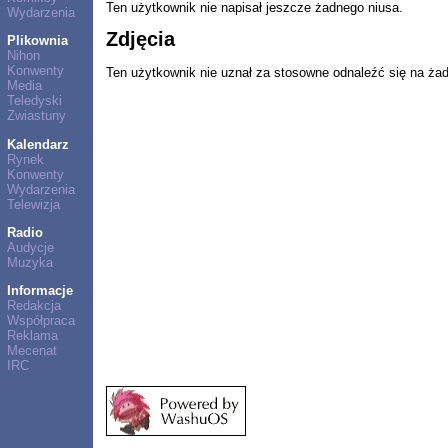
Ten użytkownik nie napisał jeszcze żadnego niusa.
Wydarzenia
Zdjęcia
Plikownia
Nihon
Konwenty
Ten użytkownik nie uznał za stosowne odnaleźć się na ża
Media
Teledyski
Zwiastuny
Kalendarz
Rynek
Konwenty
Wydarzenia
Telewizja
Radio
Audycje
Muzyka
Informacje
Redakcja
Współpraca
Reklama
Mecenat
IRC