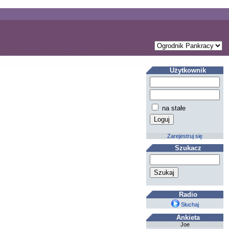
Użytkownik
na stałe
Zarejestruj się
Szukacz
Radio
Słuchaj
Ankieta
Joe