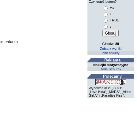
Czy jesteś botem?
tak
1
TRUE
y
komentarza.
Głosów:
80
Zobacz wyniki
Inne ankiety
Reklama
Naklejki motywacyjne
Dodaj sznurek
Polecamy
Wydawca m.in. „GTO”,
„Love Hina”, „MARS”, „Video
Girl Ai” i „Paradise Kiss”.