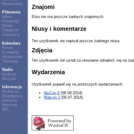
Wydarzenia
Znajomi
Plikownia
Nihon
Etou nie ma jeszcze żadnych znajomych.
Konwenty
Media
Niusy i komentarze
Teledyski
Zwiastuny
Ten użytkownik nie napisał jeszcze żadnego niusa.
Kalendarz
Rynek
Zdjęcia
Konwenty
Wydarzenia
Ten użytkownik nie uznał za stosowne odnaleźć się na ża
Telewizja
Radio
Wydarzenia
Audycje
Muzyka
Użytkownik pojawił się na poniższych wydarzeniach:
Informacje
Redakcja
NiuCon 6
(08.08.2014)
Współpraca
Watcon 2
(05.07.2014)
Reklama
Mecenat
IRC