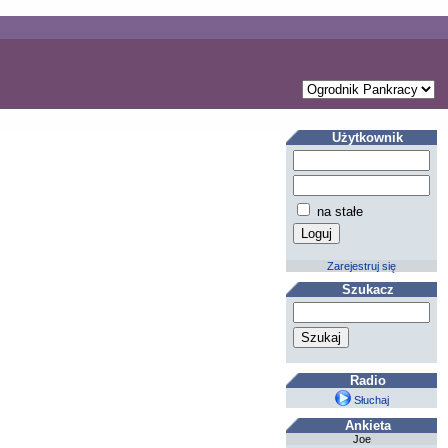
Użytkownik
na stałe
Zarejestruj się
Szukacz
Radio
Słuchaj
Ankieta
Joe