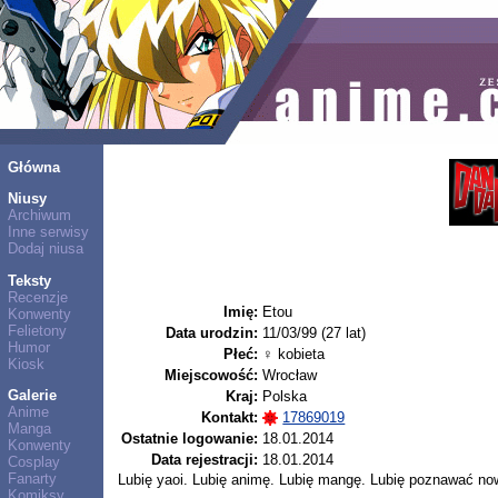
Główna
Niusy
Archiwum
Inne serwisy
Dodaj niusa
Teksty
Recenzje
Imię:
Etou
Konwenty
Felietony
Data urodzin:
11/03/99 (27 lat)
Humor
Płeć:
♀ kobieta
Kiosk
Miejscowość:
Wrocław
Galerie
Kraj:
Polska
Anime
Kontakt:
17869019
Manga
Ostatnie logowanie:
18.01.2014
Konwenty
Data rejestracji:
18.01.2014
Cosplay
Fanarty
Lubię yaoi. Lubię animę. Lubię mangę. Lubię poznawać no
Komiksy