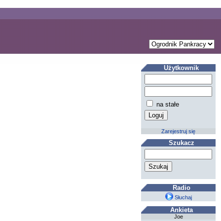
Użytkownik
na stałe
Zarejestruj się
Szukacz
Radio
Słuchaj
Ankieta
Joe