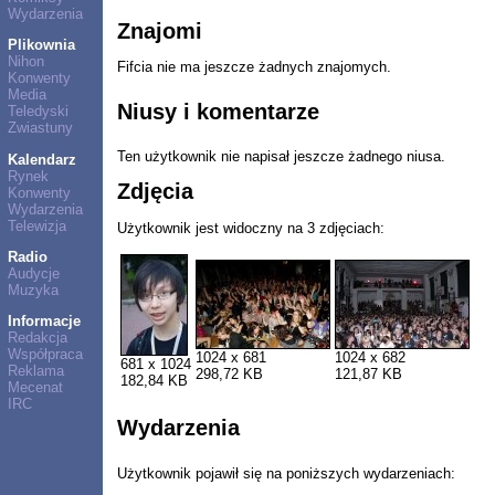
Wydarzenia
Znajomi
Plikownia
Nihon
Fifcia nie ma jeszcze żadnych znajomych.
Konwenty
Media
Niusy i komentarze
Teledyski
Zwiastuny
Ten użytkownik nie napisał jeszcze żadnego niusa.
Kalendarz
Rynek
Zdjęcia
Konwenty
Wydarzenia
Telewizja
Użytkownik jest widoczny na 3 zdjęciach:
Radio
Audycje
Muzyka
Informacje
Redakcja
Współpraca
1024 x 681
1024 x 682
681 x 1024
Reklama
298,72 KB
121,87 KB
182,84 KB
Mecenat
IRC
Wydarzenia
Użytkownik pojawił się na poniższych wydarzeniach: