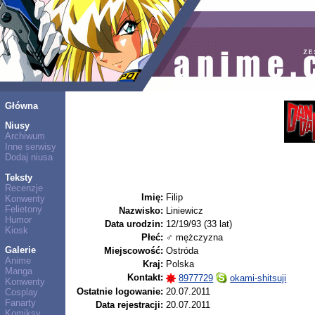
Główna
Niusy
Archiwum
Inne serwisy
Dodaj niusa
Teksty
Recenzje
Imię:
Filip
Konwenty
Felietony
Nazwisko:
Liniewicz
Humor
Data urodzin:
12/19/93 (33 lat)
Kiosk
Płeć:
♂ mężczyzna
Galerie
Miejscowość:
Ostróda
Anime
Kraj:
Polska
Manga
Kontakt:
8977729
okami-shitsuji
Konwenty
Ostatnie logowanie:
20.07.2011
Cosplay
Fanarty
Data rejestracji:
20.07.2011
Komiksy