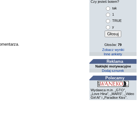
Czy jesteś botem?
tak
1
TRUE
y
komentarza.
Głosów:
79
Zobacz wyniki
Inne ankiety
Reklama
Naklejki motywacyjne
Dodaj sznurek
Polecamy
Wydawca m.in. „GTO”,
„Love Hina”, „MARS”, „Video
Girl Ai” i „Paradise Kiss”.