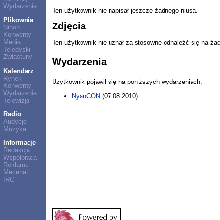
Wydarzenia
Ten użytkownik nie napisał jeszcze żadnego niusa.
Plikownia
Zdjęcia
Nihon
Konwenty
Media
Ten użytkownik nie uznał za stosowne odnaleźć się na ża
Teledyski
Zwiastuny
Wydarzenia
Kalendarz
Rynek
Użytkownik pojawił się na poniższych wydarzeniach:
Konwenty
Wydarzenia
NyanCON
(07.08.2010)
Telewizja
Radio
Audycje
Muzyka
Informacje
Redakcja
Współpraca
Reklama
Mecenat
IRC