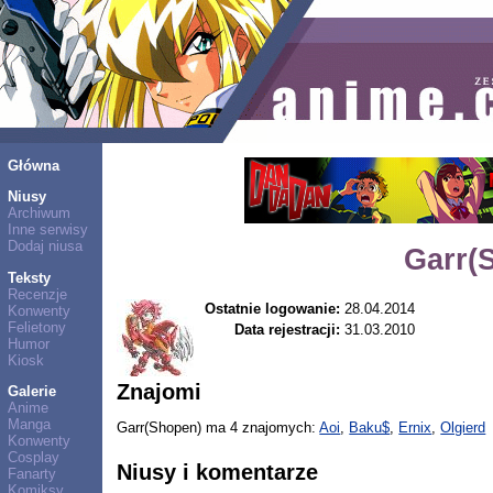
Główna
Niusy
Archiwum
Inne serwisy
Dodaj niusa
Garr(
Teksty
Recenzje
Ostatnie logowanie:
28.04.2014
Konwenty
Felietony
Data rejestracji:
31.03.2010
Humor
Kiosk
Znajomi
Galerie
Anime
Manga
Garr(Shopen) ma 4 znajomych:
Aoi
,
Baku$
,
Ernix
,
Olgierd
Konwenty
Cosplay
Niusy i komentarze
Fanarty
Komiksy